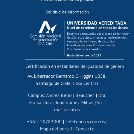
Editar Portafolio Académico
Solicitud de información
Evaluación docente
Calificación académica
Postulación al AUCAI
Funcionarias/os
Cursos internos de capacitación
Bienestar del personal
Certificación en estándares de igualdad de género
Portal de movilidad interna
Certificado de renta
Av. Libertador Bernardo O'Higgins 1058,
Santiago de Chile,
Casa Central
Certificado de renta honorarios
Gestión de correo uchile
Campus
:
Andrés Bello
|
Beauchef
|
Dra.
Editar páginas blancas
Eloísa Díaz
|
Juan Gómez Millas
|
Sur
|
más recintos
Extranjeras/os
Revalidación y reconocimiento de títulos
+56 2 29782000
|
Teléfonos y correos
|
Mapa del portal
|
Contacto
Postulación al Programa de Movilidad Estudiantil