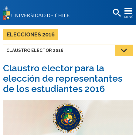
EXTENSIÓN
MENÚ
BIBLIOTECAS
LA UNIVERSIDAD
ELECCIONES 2016
Postulantes
CLAUSTRO ELECTOR 2016
Estudiantes
Claustro elector para la
Académicas/os
elección de representantes
Funcionarias/os
de los estudiantes 2016
Egresadas/os