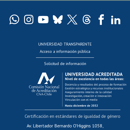
Pago de arancel y crédito exalumnos
Certificado de títulos y grados
Docentes
Postulación a concursos internos de investigación
Consulta a bases de datos
UNIVERSIDAD TRANSPARENTE
Perfeccionamiento
Acceso a información pública
Editar Portafolio Académico
Solicitud de información
Evaluación docente
Calificación académica
Postulación al AUCAI
Funcionarias/os
Cursos internos de capacitación
Bienestar del personal
Certificación en estándares de igualdad de género
Portal de movilidad interna
Certificado de renta
Av. Libertador Bernardo O'Higgins 1058,