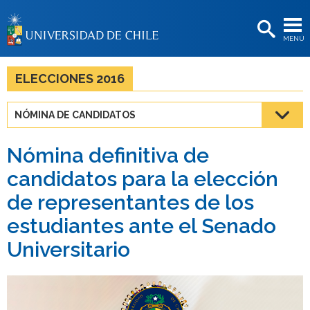
EXTENSIÓN
MENÚ
BIBLIOTECAS
LA UNIVERSIDAD
ELECCIONES 2016
Postulantes
NÓMINA DE CANDIDATOS
Estudiantes
Nómina definitiva de
Académicas/os
candidatos para la elección
Funcionarias/os
de representantes de los
Egresadas/os
estudiantes ante el Senado
Universitario