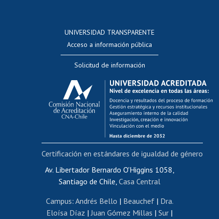
Postulación a concursos internos de investigación
Consulta a bases de datos
UNIVERSIDAD TRANSPARENTE
Perfeccionamiento
Acceso a información pública
Editar Portafolio Académico
Solicitud de información
Evaluación docente
Calificación académica
Postulación al AUCAI
Funcionarias/os
Cursos internos de capacitación
Bienestar del personal
Certificación en estándares de igualdad de género
Portal de movilidad interna
Certificado de renta
Av. Libertador Bernardo O'Higgins 1058,
Santiago de Chile,
Casa Central
Certificado de renta honorarios
Gestión de correo uchile
Campus
:
Andrés Bello
|
Beauchef
|
Dra.
Editar páginas blancas
Eloísa Díaz
|
Juan Gómez Millas
|
Sur
|