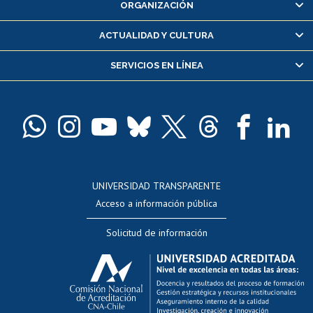
ORGANIZACIÓN
Consulta y certificado de notas
Certificado de alumno regular
ACTUALIDAD Y CULTURA
Servicio médico y dental
SERVICIOS EN LÍNEA
Pago de arancel y crédito alumnos
Pago de arancel y crédito exalumnos
Certificado de títulos y grados
Docentes
Postulación a concursos internos de investigación
Consulta a bases de datos
UNIVERSIDAD TRANSPARENTE
Perfeccionamiento
Acceso a información pública
Editar Portafolio Académico
Solicitud de información
Evaluación docente
Calificación académica
Postulación al AUCAI
Funcionarias/os