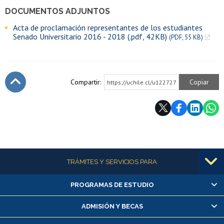
DOCUMENTOS ADJUNTOS
Acta de proclamación representantes de los estudiantes
Senado Universitario 2016 - 2018 (.pdf, 42KB)
(PDF, 55 KB)
Compartir:
Copiar
https://uchile.cl/u122727
Subir
Más información
TRÁMITES Y SERVICIOS PARA
PROGRAMAS DE ESTUDIO
Alumnas/os y exalumnas/os
Matrícula en línea
ADMISIÓN Y BECAS
Inscripción y cambio de asignaturas