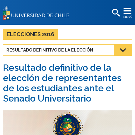
EXTENSIÓN
MENÚ
BIBLIOTECAS
LA UNIVERSIDAD
ELECCIONES 2016
Postulantes
RESULTADO DEFINITIVO DE LA ELECCIÓN
Estudiantes
Resultado definitivo de la
Académicas/os
elección de representantes
Funcionarias/os
de los estudiantes ante el
Egresadas/os
Senado Universitario