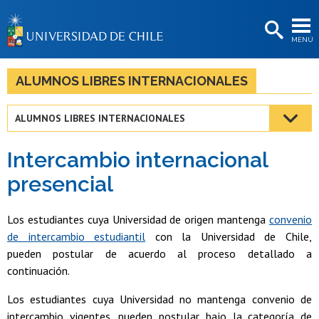
EXTENSIÓN
MENÚ
BIBLIOTECAS
LA UNIVERSIDAD
ALUMNOS LIBRES INTERNACIONALES
Postulantes
ALUMNOS LIBRES INTERNACIONALES
Estudiantes
Intercambio internacional
Académicas/os
presencial
Funcionarias/os
Los estudiantes cuya Universidad de origen mantenga
convenio
Egresadas/os
de intercambio estudiantil
con la Universidad de Chile,
pueden postular de acuerdo al proceso detallado a
continuación.
Los estudiantes cuya Universidad no mantenga convenio de
intercambio vigentes, pueden postular bajo la categoría de