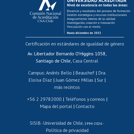
Postulación al AUCAI
Funcionarias/os
Cursos internos de capacitación
Bienestar del personal
Certificación en estándares de igualdad de género
Portal de movilidad interna
Certificado de renta
Av. Libertador Bernardo O'Higgins 1058,
Santiago de Chile,
Casa Central
Certificado de renta honorarios
Gestión de correo uchile
Campus
:
Andrés Bello
|
Beauchef
|
Dra.
Editar páginas blancas
Eloísa Díaz
|
Juan Gómez Millas
|
Sur
|
más recintos
Extranjeras/os
Revalidación y reconocimiento de títulos
+56 2 29782000
|
Teléfonos y correos
|
Mapa del portal
|
Contacto
Postulación al Programa de Movilidad Estudiantil
Inscripción de asignaturas
SISIB
Universidad de Chile
Cursos de español
-
, 1994-2026 -
Política de privacidad