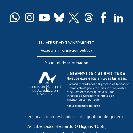
Pago de arancel y crédito exalumnos
Certificado de títulos y grados
Docentes
Postulación a concursos internos de investigación
Consulta a bases de datos
UNIVERSIDAD TRANSPARENTE
Perfeccionamiento
Acceso a información pública
Editar Portafolio Académico
Solicitud de información
Evaluación docente
Calificación académica
Postulación al AUCAI
Funcionarias/os
Cursos internos de capacitación
Bienestar del personal
Certificación en estándares de igualdad de género
Portal de movilidad interna
Certificado de renta
Av. Libertador Bernardo O'Higgins 1058,