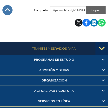
Compartir:
Copiar
https://uchile.cl/u126314
Subir
Más información
TRÁMITES Y SERVICIOS PARA
PROGRAMAS DE ESTUDIO
Alumnas/os y exalumnas/os
Matrícula en línea
ADMISIÓN Y BECAS
Inscripción y cambio de asignaturas
ORGANIZACIÓN
Consulta y certificado de notas
Certificado de alumno regular
ACTUALIDAD Y CULTURA
Servicio médico y dental
SERVICIOS EN LÍNEA
Pago de arancel y crédito alumnos