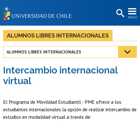
EXTENSIÓN
MENÚ
BIBLIOTECAS
LA UNIVERSIDAD
ALUMNOS LIBRES INTERNACIONALES
Postulantes
ALUMNOS LIBRES INTERNACIONALES
Estudiantes
Intercambio internacional
Académicas/os
virtual
Funcionarias/os
Egresadas/os
El Programa de Movilidad Estudiantil - PME ofrece a los
estudiantes internacionales la opción de realizar intercambio de
estudios en modalidad virtual a través de: