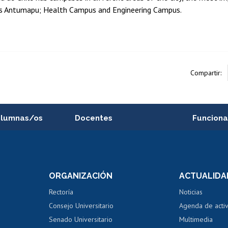
s Antumapu; Health Campus and Engineering Campus.
Compartir:
alumnas/os
Docentes
Funciona
Postulación a concursos
Cursos inte
internos de investigación
capacitació
e asignaturas
Consulta a bases de datos
Bienestar d
 de notas
ORGANIZACIÓN
ACTUALIDA
Perfeccionamiento
Portal de m
 regular
Editar Portafolio Académico
Certificado
Rectoría
Noticias
tal
Evaluación docente
Certificado
Consejo Universitario
Agenda de acti
dito alumnos
honorarios
Calificación académica
Senado Universitario
Multimedia
dito exalumnos
Gestión de 