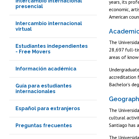
Intercambio internacional
years, its pro
presencial
economic, arti
American count
Intercambio internacional
virtual
Academic 
The Universida
Estudiantes independientes
28,697 full-ti
- Free Movers
areas of know
Información académica
Undergraduate 
accreditation f
Bachelor’s deg
Guía para estudiantes
internacionales
Geographi
Español para extranjeros
The Universidad
cultural activ
Santiago has a
Preguntas frecuentes
The Universid