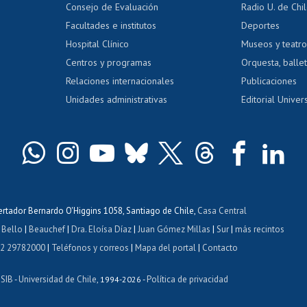
Consejo de Evaluación
Radio U. de Chi
Postulación al AUCAI
y grados
Editar pági
Facultades e institutos
Deportes
Hospital Clínico
Museos y teatr
da tecnológica
Tarjeta TUI
Wifi
Acoso laboral
s
Centros y programas
Orquesta, ballet
Relaciones internacionales
Publicaciones
Unidades administrativas
Editorial Univers
bertador Bernardo O'Higgins 1058, Santiago de Chile,
Casa Central
 Bello
|
Beauchef
|
Dra. Eloísa Díaz
|
Juan Gómez Millas
|
Sur
|
más recintos
 2 29782000
|
Teléfonos y correos
|
Mapa del portal
|
Contacto
ISIB
Universidad de Chile
Política de privacidad
-
, 1994-2026 -