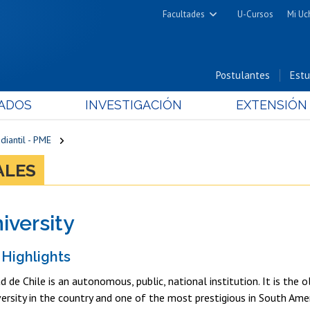
Facultades
U-Cursos
Mi Uc
Arquitectura y Urbanismo
Ciencias
Postulantes
Estu
Cs. Físicas y Matemáticas
ADOS
INVESTIGACIÓN
EXTENSIÓN
Cs. Químicas y Farmacéuticas
Cs. Veterinarias y Pecuarias
iantil - PME
Derecho
ALES
Filosofía y Humanidades
Medicina
iversity
Estudios Avanzados en Educación
Nutrición y Tecnología de
 Highlights
Alimentos
d de Chile is an autonomous, public, national institution. It is the
ersity in the country and one of the most prestigious in South Amer