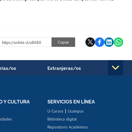
Copiar
https://uchile.cl/u8680
rias/os
Extranjeras/os
rnos de
Revalidación y reconocimiento
n
de títulos
el personal
Postulación al Programa de
Movilidad Estudiantil
D Y CULTURA
SERVICIOS EN LÍNEA
ovilidad interna
Inscripción de asignaturas
|
 de renta
U-Cursos
Ucampus
Cursos de español
 de renta
vidades
Biblioteca digital
Repositorio Académico
correo uchile