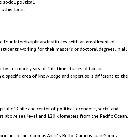
social, political,
n other Latin
 four Interdisciplinary Institutes, with an enrollment of
udents working for their master’s or doctoral degrees, in all
r five or more years of full-time studies obtain an
 in a specific area of knowledge and expertise is different to the
apital of Chile and center of political, economic, social and
ers above sea level and 120 kilometers from the Pacific Ocean,
 important being: Campus Andrés Bello; Campus Juan Gómez