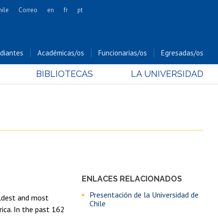
hile
Correo
en
fr
pt
Artes
Cs. Agronómicas
diantes
Académicas/os
Funcionarias/os
Egresadas/os
Cs. Forestales y Conservación
BIBLIOTECAS
LA UNIVERSIDAD
Cs. Sociales
Comunicación e Imagen
Economía y Negocios
Gobierno
Odontología
Estudios Internacionales
Bachillerato
ENLACES RELACIONADOS
Hospital Clínico
Presentación de la Universidad de
 oldest and most
Chile
ica. In the past 162