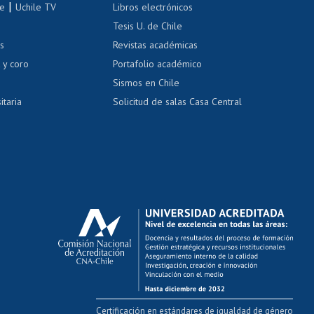
|
le
Uchile TV
Libros electrónicos
nas blancas
Tesis U. de Chile
os
Revistas académicas
, sexual y violencia
Denuncias administrativas
 y coro
Portafolio académico
Sismos en Chile
itaria
Solicitud de salas Casa Central
Certificación en estándares de igualdad de género