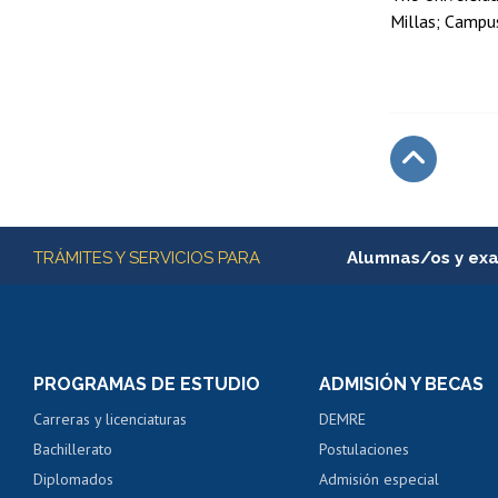
Millas; Campu
Subir
Más información
TRÁMITES Y SERVICIOS PARA
Alumnas/os y ex
Matrícula en línea
Inscripción y cambio d
Consulta y certificado
PROGRAMAS DE ESTUDIO
ADMISIÓN Y BECAS
Certificado de alumno
Carreras y licenciaturas
DEMRE
Servicio médico y den
Bachillerato
Postulaciones
Pago de arancel y cré
Diplomados
Admisión especial
Pago de arancel y cré