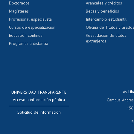
Doctorados
Aranceles y créditos
Certificado de títulos 
Magísteres
Becas y beneficios
Profesional especialista
Intercambio estudiantil
Mi Uchile
Ayu
Cursos de especialización
Oficina de Títulos y Grado
Educación continua
Revalidación de títulos
extranjeros
Programas a distancia
UNIVERSIDAD TRANSPARENTE
Av. Li
Acceso a información pública
Campus
:
Andrés
+56
Solicitud de información
S