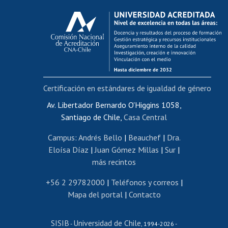
Calificación académica
Postulación al AUCAI
Funcionarias/os
Cursos internos de capacitación
Bienestar del personal
Certificación en estándares de igualdad de género
Portal de movilidad interna
Certificado de renta
Av. Libertador Bernardo O'Higgins 1058,
Santiago de Chile,
Casa Central
Certificado de renta honorarios
Gestión de correo uchile
Campus
:
Andrés Bello
|
Beauchef
|
Dra.
Editar páginas blancas
Eloísa Díaz
|
Juan Gómez Millas
|
Sur
|
más recintos
Extranjeras/os
Revalidación y reconocimiento de títulos
+56 2 29782000
|
Teléfonos y correos
|
Mapa del portal
|
Contacto
Postulación al Programa de Movilidad Estudiantil
Inscripción de asignaturas
SISIB
Universidad de Chile
Cursos de español
-
, 1994-2026 -