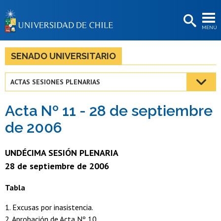
EXTENSIÓN
MENÚ
BIBLIOTECAS
LA UNIVERSIDAD
SENADO UNIVERSITARIO
Postulantes
ACTAS SESIONES PLENARIAS
Estudiantes
Acta Nº 11 - 28 de septiembre
Académicas/os
de 2006
Funcionarias/os
UNDÉCIMA SESIÓN PLENARIA
Egresadas/os
28 de septiembre de 2006
Tabla
1. Excusas por inasistencia.
2. Aprobación de Acta Nº 10.