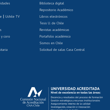
 de renta
vidades
Biblioteca digital
Repositorio Académico
correo uchile
|
le
Uchile TV
Libros electrónicos
nas blancas
Tesis U. de Chile
os
Revistas académicas
, sexual y violencia
Denuncias administrativas
 y coro
Portafolio académico
Sismos en Chile
itaria
Solicitud de salas Casa Central