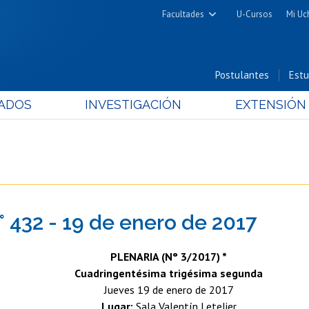
Facultades
U-Cursos
Mi Uc
Arquitectura y Urbanismo
Ciencias
Postulantes
Estu
Cs. Físicas y Matemáticas
ADOS
INVESTIGACIÓN
EXTENSIÓN
Cs. Químicas y Farmacéuticas
Cs. Veterinarias y Pecuarias
Derecho
Filosofía y Humanidades
Medicina
° 432 - 19 de enero de 2017
Estudios Avanzados en Educación
Nutrición y Tecnología de
PLENARIA (N° 3/2017) *
Alimentos
Cuadringentésima trigésima segunda
Jueves 19 de enero de 2017
Lugar:
Sala Valentín Letelier