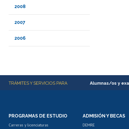
2008
2007
2006
Más información
TRÁMITES Y SERVICIOS PARA
Alumnas/os y ex
Matrícula en línea
Inscripción y cambio d
Consulta y certificado
PROGRAMAS DE ESTUDIO
ADMISIÓN Y BECAS
Certificado de alumno
Carreras y licenciaturas
DEMRE
Servicio médico y den