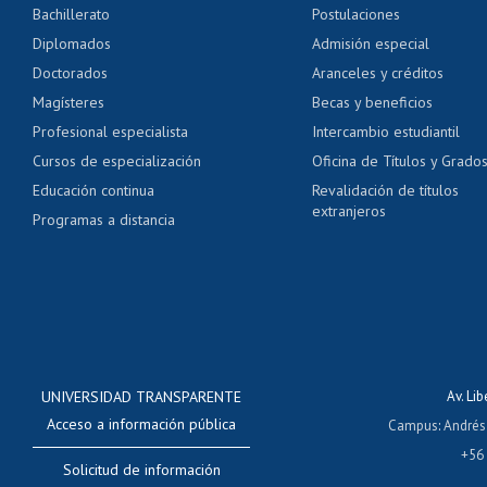
Bachillerato
Postulaciones
Pago de arancel y cré
Diplomados
Admisión especial
Pago de arancel y cré
Doctorados
Aranceles y créditos
Certificado de títulos 
Magísteres
Becas y beneficios
Profesional especialista
Intercambio estudiantil
Mi Uchile
Ayu
Cursos de especialización
Oficina de Títulos y Grado
Educación continua
Revalidación de títulos
extranjeros
Programas a distancia
UNIVERSIDAD TRANSPARENTE
Av. Li
Acceso a información pública
Campus
:
Andrés
+56
Solicitud de información