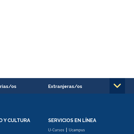
rias/os
Extranjeras/os
rnos de
Revalidación y reconocimiento
n
de títulos
el personal
Postulación al Programa de
Movilidad Estudiantil
D Y CULTURA
SERVICIOS EN LÍNEA
ovilidad interna
Inscripción de asignaturas
|
 de renta
U-Cursos
Ucampus
Cursos de español