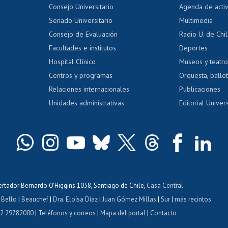
Evaluación docente
Certificado
Consejo Universitario
Agenda de acti
dito alumnos
honorarios
Calificación académica
Senado Universitario
Multimedia
dito exalumnos
Gestión de 
Consejo de Evaluación
Radio U. de Chi
Postulación al AUCAI
y grados
Editar pági
Facultades e institutos
Deportes
Hospital Clínico
Museos y teatr
da tecnológica
Tarjeta TUI
Wifi
Acoso laboral
s
Centros y programas
Orquesta, ballet
Relaciones internacionales
Publicaciones
Unidades administrativas
Editorial Univers
bertador Bernardo O'Higgins 1058, Santiago de Chile,
Casa Central
 Bello
|
Beauchef
|
Dra. Eloísa Díaz
|
Juan Gómez Millas
|
Sur
|
más recintos
 2 29782000
|
Teléfonos y correos
|
Mapa del portal
|
Contacto