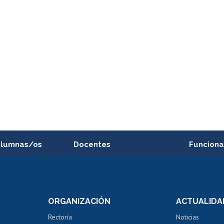
alumnas/os
Docentes
Funciona
Postulación a concursos
Cursos inte
internos de investigación
capacitació
e asignaturas
Consulta a bases de datos
Bienestar d
 de notas
ORGANIZACIÓN
ACTUALIDA
Perfeccionamiento
Portal de m
 regular
Editar Portafolio Académico
Certificado
Rectoría
Noticias
tal