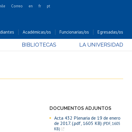
hile
Correo
en
fr
pt
Artes
Cs. Agronómicas
diantes
Académicas/os
Funcionarias/os
Egresadas/os
Cs. Forestales y Conservación
BIBLIOTECAS
LA UNIVERSIDAD
Cs. Sociales
Comunicación e Imagen
Economía y Negocios
Gobierno
Odontología
Estudios Internacionales
Bachillerato
DOCUMENTOS ADJUNTOS
Hospital Clínico
Acta 432 Plenaria de 19 de enero
de 2017. (.pdf, 1605 KB)
(PDF, 1605
KB)