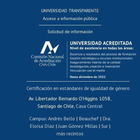
Consulta a bases de datos
UNIVERSIDAD TRANSPARENTE
Perfeccionamiento
Acceso a información pública
Editar Portafolio Académico
Solicitud de información
Evaluación docente
Calificación académica
Postulación al AUCAI
Funcionarias/os
Cursos internos de capacitación
Bienestar del personal
Certificación en estándares de igualdad de género
Portal de movilidad interna
Certificado de renta
Av. Libertador Bernardo O'Higgins 1058,
Santiago de Chile,
Casa Central
Certificado de renta honorarios
Gestión de correo uchile
Campus
:
Andrés Bello
|
Beauchef
|
Dra.
Editar páginas blancas
Eloísa Díaz
|
Juan Gómez Millas
|
Sur
|
más recintos
Extranjeras/os