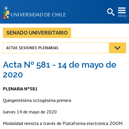
EXTENSIÓN
MENÚ
BIBLIOTECAS
LA UNIVERSIDAD
SENADO UNIVERSITARIO
Postulantes
ACTAS SESIONES PLENARIAS
Estudiantes
Acta Nº 581 - 14 de mayo de
Académicas/os
2020
Funcionarias/os
PLENARIA N°581
Egresadas/os
Quingentésima octogésima primera
Jueves 14 de mayo de 2020
Modalidad remota a través de Plataforma electrónica ZOOM.