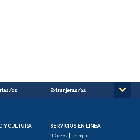
rias/os
Extranjeras/os
rnos de
Revalidación y reconocimiento
n
de títulos
el personal
Postulación al Programa de
Movilidad Estudiantil
D Y CULTURA
SERVICIOS EN LÍNEA
ovilidad interna
Inscripción de asignaturas
|
 de renta
U-Cursos
Ucampus
Cursos de español