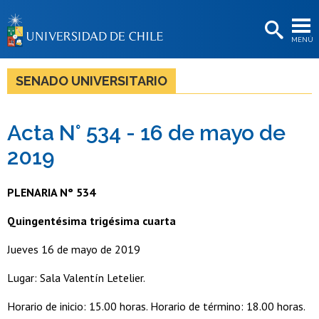
EXTENSIÓN
MENÚ
BIBLIOTECAS
LA UNIVERSIDAD
SENADO UNIVERSITARIO
Postulantes
Acta N° 534 - 16 de mayo de
Estudiantes
2019
Académicas/os
Funcionarias/os
PLENARIA N° 534
Egresadas/os
Quingentésima trigésima cuarta
Jueves 16 de mayo de 2019
Lugar: Sala Valentín Letelier.
Horario de inicio: 15.00 horas. Horario de término: 18.00 horas.