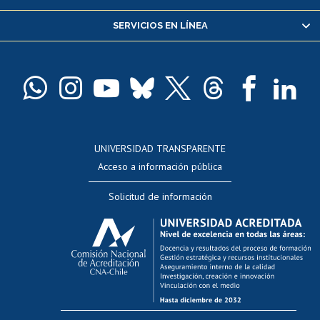
Servicio médico y dental
SERVICIOS EN LÍNEA
Pago de arancel y crédito alumnos
Pago de arancel y crédito exalumnos
Certificado de títulos y grados
Docentes
Postulación a concursos internos de investigación
Consulta a bases de datos
UNIVERSIDAD TRANSPARENTE
Perfeccionamiento
Acceso a información pública
Editar Portafolio Académico
Solicitud de información
Evaluación docente
Calificación académica
Postulación al AUCAI
Funcionarias/os
Cursos internos de capacitación
Bienestar del personal