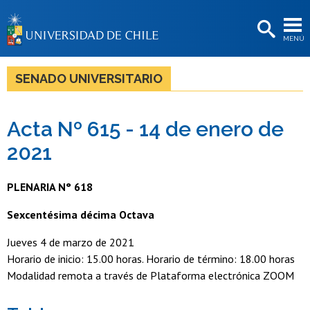
EXTENSIÓN
MENÚ
BIBLIOTECAS
LA UNIVERSIDAD
SENADO UNIVERSITARIO
Postulantes
Acta Nº 615 - 14 de enero de
Estudiantes
2021
Académicas/os
Funcionarias/os
PLENARIA N° 618
Egresadas/os
Sexcentésima décima Octava
Jueves 4 de marzo de 2021
Horario de inicio: 15.00 horas. Horario de término: 18.00 horas
Modalidad remota a través de Plataforma electrónica ZOOM