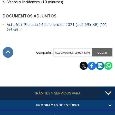
4.- Varios o Incidentes. (10 minutos)
DOCUMENTOS ADJUNTOS
Acta 615 Plenaria 14 de enero de 2021 (.pdf 695 KB)
(PDF,
694 KB)
Compartir:
Copiar
https://uchile.cl/u173295
Subir
Más información
TRÁMITES Y SERVICIOS PARA
PROGRAMAS DE ESTUDIO
Alumnas/os y exalumnas/os
Matrícula en línea