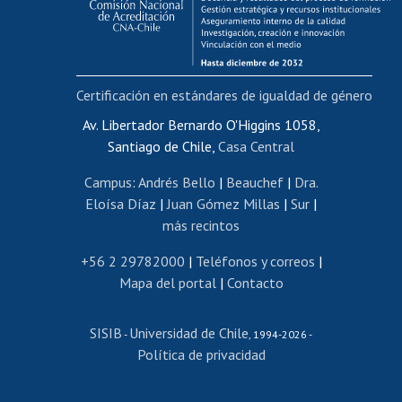
Funcionarias/os
Cursos internos de capacitación
Bienestar del personal
Certificación en estándares de igualdad de género
Portal de movilidad interna
Certificado de renta
Av. Libertador Bernardo O'Higgins 1058,
Santiago de Chile,
Casa Central
Certificado de renta honorarios
Gestión de correo uchile
Campus
:
Andrés Bello
|
Beauchef
|
Dra.
Editar páginas blancas
Eloísa Díaz
|
Juan Gómez Millas
|
Sur
|
más recintos
Extranjeras/os
Revalidación y reconocimiento de títulos
+56 2 29782000
|
Teléfonos y correos
|
Mapa del portal
|
Contacto
Postulación al Programa de Movilidad Estudiantil
Inscripción de asignaturas
SISIB
Universidad de Chile
Cursos de español
-
, 1994-2026 -
Política de privacidad
Mi Uchile
Ayuda tecnológica
Tarjeta TUI
Wifi