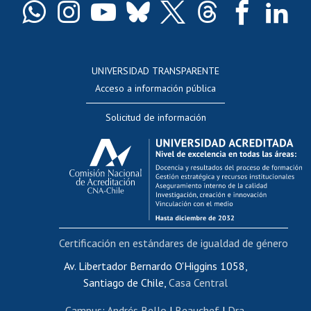
Docentes
Postulación a concursos internos de investigación
Consulta a bases de datos
UNIVERSIDAD TRANSPARENTE
Perfeccionamiento
Acceso a información pública
Editar Portafolio Académico
Solicitud de información
Evaluación docente
Calificación académica
Postulación al AUCAI
Funcionarias/os
Cursos internos de capacitación
Bienestar del personal
Certificación en estándares de igualdad de género
Portal de movilidad interna
Certificado de renta
Av. Libertador Bernardo O'Higgins 1058,
Santiago de Chile,
Casa Central
Certificado de renta honorarios
Gestión de correo uchile
Campus
:
Andrés Bello
|
Beauchef
|
Dra.