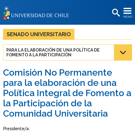
EXTENSIÓN
MENÚ
BIBLIOTECAS
LA UNIVERSIDAD
SENADO UNIVERSITARIO
Postulantes
PARA LA ELABORACIÓN DE UNA POLÍTICA DE
FOMENTO A LA PARTICIPACIÓN
Estudiantes
Académicas/os
Comisión No Permanente
para la elaboración de una
Funcionarias/os
Política Integral de Fomento a
Egresadas/os
la Participación de la
Comunidad Universitaria
Presidente/a: