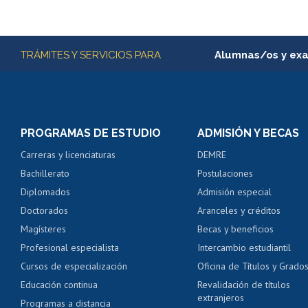
Más información
TRÁMITES Y SERVICIOS PARA
Alumnas/os y ex
Matrícula en línea
Inscripción y cambio d
Consulta y certificado
PROGRAMAS DE ESTUDIO
ADMISIÓN Y BECAS
Certificado de alumno
Carreras y licenciaturas
DEMRE
Servicio médico y den
Bachillerato
Postulaciones
Pago de arancel y cré
Diplomados
Admisión especial
Pago de arancel y cré
Doctorados
Aranceles y créditos
Certificado de títulos 
Magísteres
Becas y beneficios
Profesional especialista
Intercambio estudiantil
Mi Uchile
Ayu
Cursos de especialización
Oficina de Títulos y Grado
Educación continua
Revalidación de títulos
extranjeros
Programas a distancia