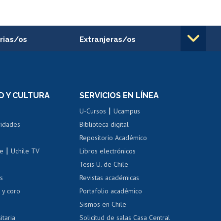
rias/os
Extranjeras/os
rnos de
Revalidación y reconocimiento
n
de títulos
el personal
Postulación al Programa de
Movilidad Estudiantil
D Y CULTURA
SERVICIOS EN LÍNEA
ovilidad interna
Inscripción de asignaturas
|
 de renta
U-Cursos
Ucampus
Cursos de español
 de renta
vidades
Biblioteca digital
Repositorio Académico
correo uchile
|
le
Uchile TV
Libros electrónicos
nas blancas
Tesis U. de Chile
os
Revistas académicas
, sexual y violencia
Denuncias administrativas
 y coro
Portafolio académico
Sismos en Chile
itaria
Solicitud de salas Casa Central