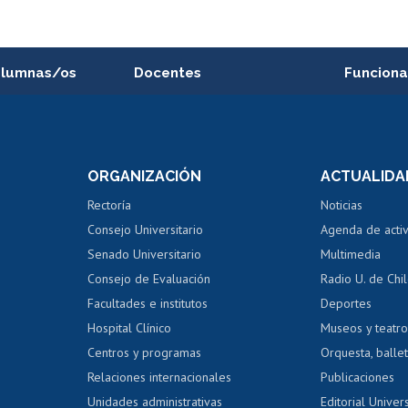
alumnas/os
Docentes
Funciona
Postulación a concursos
Cursos inte
internos de investigación
capacitació
e asignaturas
Consulta a bases de datos
Bienestar d
 de notas
ORGANIZACIÓN
ACTUALIDA
Perfeccionamiento
Portal de m
 regular
Editar Portafolio Académico
Certificado
Rectoría
Noticias
tal
Evaluación docente
Certificado
Consejo Universitario
Agenda de acti
dito alumnos
honorarios
Calificación académica
Senado Universitario
Multimedia
dito exalumnos
Gestión de 
Consejo de Evaluación
Radio U. de Chi
Postulación al AUCAI
y grados
Editar pági
Facultades e institutos
Deportes
Hospital Clínico
Museos y teatr
da tecnológica
Tarjeta TUI
Wifi
Acoso laboral
s
Centros y programas
Orquesta, ballet
Relaciones internacionales
Publicaciones
Unidades administrativas
Editorial Univers