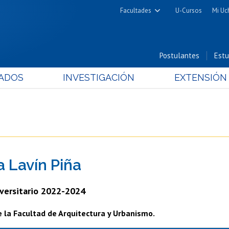
Facultades
U-Cursos
Mi Uc
Arquitectura y Urbanismo
Ciencias
Postulantes
Estu
Cs. Físicas y Matemáticas
ADOS
INVESTIGACIÓN
EXTENSIÓN
Cs. Químicas y Farmacéuticas
Cs. Veterinarias y Pecuarias
Derecho
Filosofía y Humanidades
Medicina
a Lavín Piña
Estudios Avanzados en Educación
Nutrición y Tecnología de
versitario 2022-2024
Alimentos
 la Facultad de Arquitectura y Urbanismo.