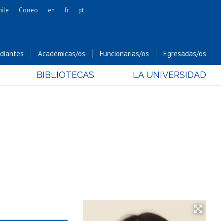
hile
Correo
en
fr
pt
Artes
Cs. Agronómicas
diantes
Académicas/os
Funcionarias/os
Egresadas/os
Cs. Forestales y Conservación
BIBLIOTECAS
LA UNIVERSIDAD
Cs. Sociales
Comunicación e Imagen
Economía y Negocios
Gobierno
Odontología
Estudios Internacionales
Bachillerato
Hospital Clínico