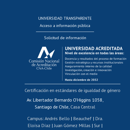
Postulación a concursos internos de investigación
Consulta a bases de datos
UNIVERSIDAD TRANSPARENTE
Perfeccionamiento
Acceso a información pública
Editar Portafolio Académico
Solicitud de información
Evaluación docente
Calificación académica
Postulación al AUCAI
Funcionarias/os
Cursos internos de capacitación
Bienestar del personal
Certificación en estándares de igualdad de género
Portal de movilidad interna
Certificado de renta
Av. Libertador Bernardo O'Higgins 1058,
Santiago de Chile,
Casa Central
Certificado de renta honorarios
Gestión de correo uchile
Campus
:
Andrés Bello
|
Beauchef
|
Dra.
Editar páginas blancas
Eloísa Díaz
|
Juan Gómez Millas
|
Sur
|