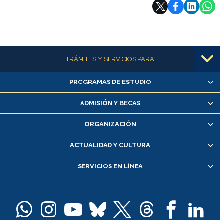
Subir
Más información
TRÁMITES Y SERVICIOS PARA
PROGRAMAS DE ESTUDIO
Alumnas/os y exalumnas/os
Matrícula en línea
ADMISIÓN Y BECAS
Inscripción y cambio de asignaturas
ORGANIZACIÓN
Consulta y certificado de notas
Certificado de alumno regular
ACTUALIDAD Y CULTURA
Servicio médico y dental
SERVICIOS EN LÍNEA
Pago de arancel y crédito alumnos
Pago de arancel y crédito exalumnos
Certificado de títulos y grados
Docentes