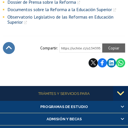
Dossier de Prensa sobre la Reforma
Documentos sobre la Reforma a la Educación Superior
Observatorio Legislativo de las Reformas en Educación
Superior
Compartir:
Copiar
https://uchile.cl/u134395
Subir
Más información
TRÁMITES Y SERVICIOS PARA
PROGRAMAS DE ESTUDIO
Alumnas/os y exalumnas/os
Matrícula en línea
ADMISIÓN Y BECAS
Inscripción y cambio de asignaturas