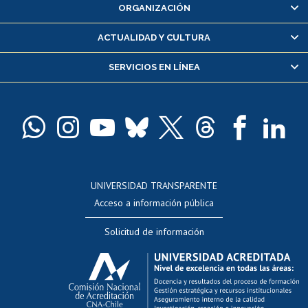
ORGANIZACIÓN
Consulta y certificado de notas
Certificado de alumno regular
ACTUALIDAD Y CULTURA
Servicio médico y dental
SERVICIOS EN LÍNEA
Pago de arancel y crédito alumnos
Pago de arancel y crédito exalumnos
Certificado de títulos y grados
Docentes
Postulación a concursos internos de investigación
Consulta a bases de datos
UNIVERSIDAD TRANSPARENTE
Perfeccionamiento
Acceso a información pública
Editar Portafolio Académico
Solicitud de información
Evaluación docente
Calificación académica
Postulación al AUCAI
Funcionarias/os