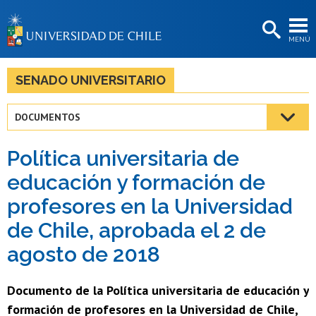
EXTENSIÓN
MENÚ
BIBLIOTECAS
LA UNIVERSIDAD
SENADO UNIVERSITARIO
Postulantes
DOCUMENTOS
Estudiantes
Política universitaria de
Académicas/os
educación y formación de
Funcionarias/os
profesores en la Universidad
Egresadas/os
de Chile, aprobada el 2 de
agosto de 2018
Documento de la Política universitaria de educación y
formación de profesores en la Universidad de Chile,