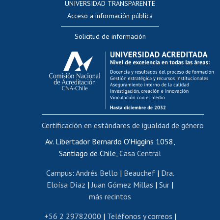
UNIVERSIDAD TRANSPARENTE
Perfeccionamiento
Acceso a información pública
Editar Portafolio Académico
Solicitud de información
Evaluación docente
Calificación académica
Postulación al AUCAI
Funcionarias/os
Cursos internos de capacitación
Bienestar del personal
Certificación en estándares de igualdad de género
Portal de movilidad interna
Certificado de renta
Av. Libertador Bernardo O'Higgins 1058,
Santiago de Chile,
Casa Central
Certificado de renta honorarios
Gestión de correo uchile
Campus
:
Andrés Bello
|
Beauchef
|
Dra.
Editar páginas blancas
Eloísa Díaz
|
Juan Gómez Millas
|
Sur
|
más recintos
Extranjeras/os
Revalidación y reconocimiento de títulos
+56 2 29782000
|
Teléfonos y correos
|