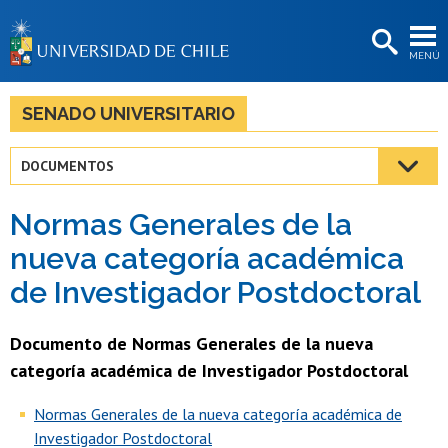
EXTENSIÓN
MENÚ
BIBLIOTECAS
LA UNIVERSIDAD
SENADO UNIVERSITARIO
Postulantes
DOCUMENTOS
Estudiantes
Normas Generales de la
Académicas/os
nueva categoría académica
Funcionarias/os
de Investigador Postdoctoral
Egresadas/os
Documento de Normas Generales de la nueva
categoría académica de Investigador Postdoctoral
Normas Generales de la nueva categoría académica de
Investigador Postdoctoral