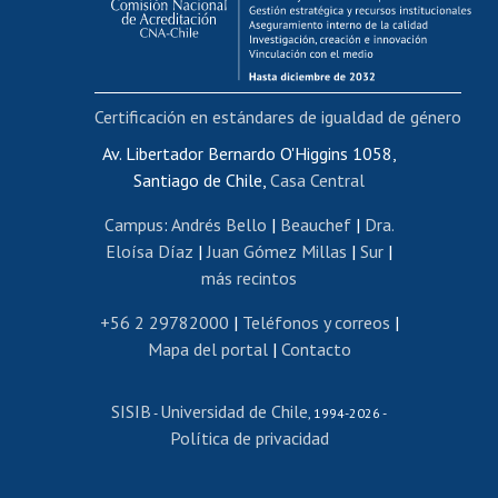
Funcionarias/os
Cursos internos de capacitación
Bienestar del personal
Certificación en estándares de igualdad de género
Portal de movilidad interna
Certificado de renta
Av. Libertador Bernardo O'Higgins 1058,
Santiago de Chile,
Casa Central
Certificado de renta honorarios
Gestión de correo uchile
Campus
:
Andrés Bello
|
Beauchef
|
Dra.
Editar páginas blancas
Eloísa Díaz
|
Juan Gómez Millas
|
Sur
|
más recintos
Extranjeras/os
Revalidación y reconocimiento de títulos
+56 2 29782000
|
Teléfonos y correos
|
Mapa del portal
|
Contacto
Postulación al Programa de Movilidad Estudiantil
Inscripción de asignaturas
SISIB
Universidad de Chile
Cursos de español
-
, 1994-2026 -
Política de privacidad
Mi Uchile
Ayuda tecnológica
Tarjeta TUI
Wifi