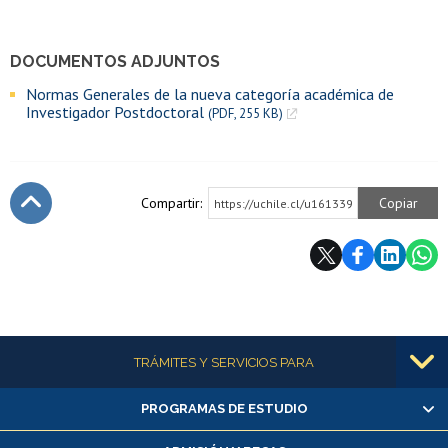
DOCUMENTOS ADJUNTOS
Normas Generales de la nueva categoría académica de
Investigador Postdoctoral
(PDF, 255 KB)
Compartir:
Copiar
https://uchile.cl/u161339
Subir
Más información
TRÁMITES Y SERVICIOS PARA
PROGRAMAS DE ESTUDIO
Alumnas/os y exalumnas/os
Matrícula en línea