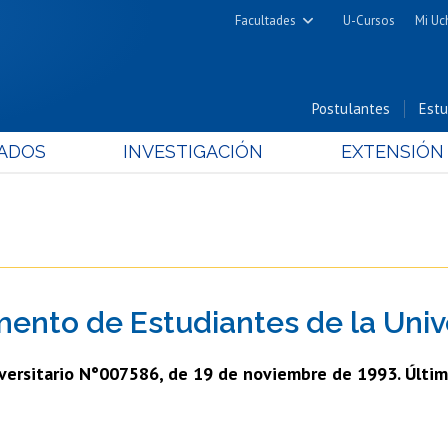
Facultades
U-Cursos
Mi Uc
Arquitectura y Urbanismo
Ciencias
Postulantes
Estu
Cs. Físicas y Matemáticas
ADOS
INVESTIGACIÓN
EXTENSIÓN
Cs. Químicas y Farmacéuticas
Cs. Veterinarias y Pecuarias
Derecho
Filosofía y Humanidades
Medicina
ento de Estudiantes de la Univ
Estudios Avanzados en Educación
Nutrición y Tecnología de
versitario N°007586, de 19 de noviembre de 1993. Últim
Alimentos