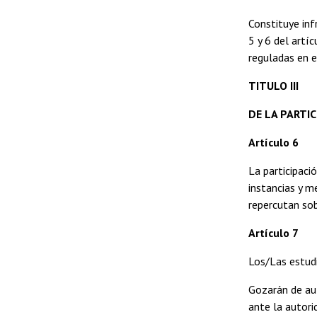
Constituye inf
5 y 6 del artí
reguladas en e
TITULO III
DE LA PARTI
Artículo 6
La participaci
instancias y m
repercutan so
Artículo 7
Los/Las estudi
Gozarán de aut
ante la autorid