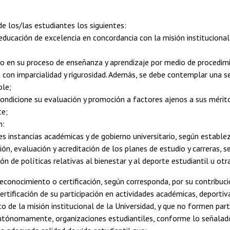
e los/las estudiantes los siguientes:
a educación de excelencia en concordancia con la misión institucional
do en su proceso de enseñanza y aprendizaje por medio de procedim
 con imparcialidad y rigurosidad. Además, se debe contemplar una se
ble;
condicione su evaluación y promoción a factores ajenos a sus mér
te;
n:
tes instancias académicas y de gobierno universitario, según establez
ción, evaluación y acreditación de los planes de estudio y carreras, 
ión de políticas relativas al bienestar y al deporte estudiantil u o
reconocimiento o certificación, según corresponda, por su contribuc
 certificación de su participación en actividades académicas, deporti
o de la misión institucional de la Universidad, y que no formen part
 autónomamente, organizaciones estudiantiles, conforme lo señala