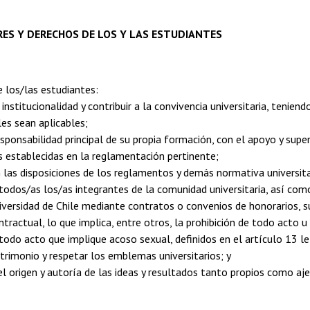
RES Y DERECHOS DE LOS Y LAS ESTUDIANTES
 los/las estudiantes:
 institucionalidad y contribuir a la convivencia universitaria, tenie
es sean aplicables;
responsabilidad principal de su propia formación, con el apoyo y supe
s establecidas en la reglamentación pertinente;
n las disposiciones de los reglamentos y demás normativa universita
 todos/as los/as integrantes de la comunidad universitaria, así co
iversidad de Chile mediante contratos o convenios de honorarios, su
tractual, lo que implica, entre otros, la prohibición de todo acto u 
 todo acto que implique acoso sexual, definidos en el artículo 13 l
patrimonio y respetar los emblemas universitarios; y
el origen y autoría de las ideas y resultados tanto propios como 