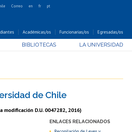
hile
Correo
en
fr
pt
Artes
Cs. Agronómicas
diantes
Académicas/os
Funcionarias/os
Egresadas/os
Cs. Forestales y Conservación
BIBLIOTECAS
LA UNIVERSIDAD
Cs. Sociales
Comunicación e Imagen
Economía y Negocios
Gobierno
Odontología
ersidad de Chile
Estudios Internacionales
Bachillerato
a modificación D.U. 0047282, 2016)
Hospital Clínico
ENLACES RELACIONADOS
Recopilación de Leyes y