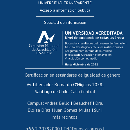
UNIVERSIDAD TRANSPARENTE
Perfeccionamiento
Acceso a información pública
Editar Portafolio Académico
Solicitud de información
Evaluación docente
Calificación académica
Postulación al AUCAI
Funcionarias/os
Cursos internos de capacitación
Bienestar del personal
Certificación en estándares de igualdad de género
Portal de movilidad interna
Certificado de renta
Av. Libertador Bernardo O'Higgins 1058,
Santiago de Chile,
Casa Central
Certificado de renta honorarios
Gestión de correo uchile
Campus
:
Andrés Bello
|
Beauchef
|
Dra.
Editar páginas blancas
Eloísa Díaz
|
Juan Gómez Millas
|
Sur
|
más recintos
Extranjeras/os
Revalidación y reconocimiento de títulos
+56 2 29782000
|
Teléfonos y correos
|