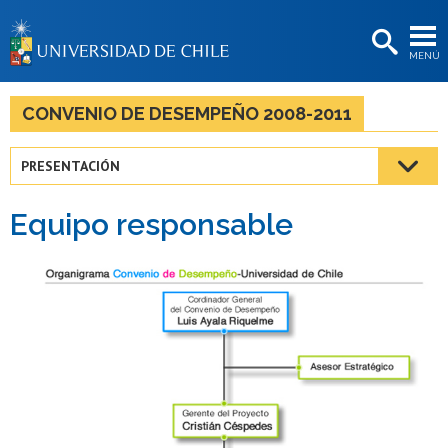
EXTENSIÓN
MENÚ
BIBLIOTECAS
LA UNIVERSIDAD
CONVENIO DE DESEMPEÑO 2008-2011
Postulantes
PRESENTACIÓN
Estudiantes
Equipo responsable
Académicas/os
Funcionarias/os
Egresadas/os