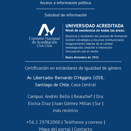
Acceso a información pública
Editar Portafolio Académico
Solicitud de información
Evaluación docente
Calificación académica
Postulación al AUCAI
Funcionarias/os
Cursos internos de capacitación
Bienestar del personal
Certificación en estándares de igualdad de género
Portal de movilidad interna
Certificado de renta
Av. Libertador Bernardo O'Higgins 1058,
Santiago de Chile,
Casa Central
Certificado de renta honorarios
Gestión de correo uchile
Campus
:
Andrés Bello
|
Beauchef
|
Dra.
Editar páginas blancas
Eloísa Díaz
|
Juan Gómez Millas
|
Sur
|
más recintos
Extranjeras/os
Revalidación y reconocimiento de títulos
+56 2 29782000
|
Teléfonos y correos
|
Mapa del portal
|
Contacto
Postulación al Programa de Movilidad Estudiantil