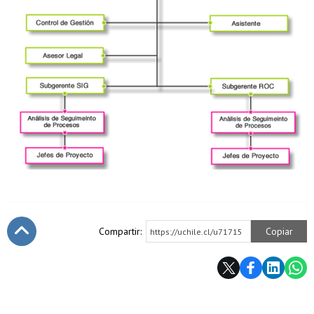
Compartir:
Copiar
https://uchile.cl/u71715
Subir