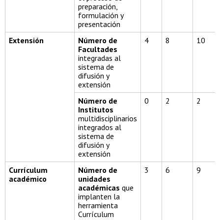
preparación,
formulación y
presentación
Extensión
Número de
4
8
10
Facultades
integradas al
sistema de
difusión y
extensión
Número de
0
2
2
Institutos
multidisciplinarios
integrados al
sistema de
difusión y
extensión
Currículum
Número de
3
6
9
académico
unidades
académicas
que
implanten la
herramienta
Currículum