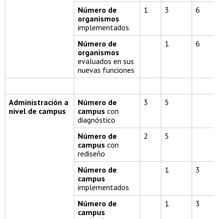
Número de
1
3
6
organismos
implementados
Número de
1
6
organismos
evaluados en sus
nuevas funciones
Administración a
Número de
3
5
nivel de campus
campus
con
diagnóstico
Número de
2
5
campus
con
rediseño
Número de
1
3
campus
implementados
Número de
1
3
campus