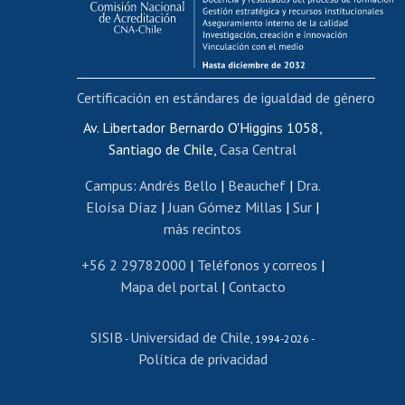
Funcionarias/os
Cursos internos de capacitación
Bienestar del personal
Certificación en estándares de igualdad de género
Portal de movilidad interna
Certificado de renta
Av. Libertador Bernardo O'Higgins 1058,
Santiago de Chile,
Casa Central
Certificado de renta honorarios
Gestión de correo uchile
Campus
:
Andrés Bello
|
Beauchef
|
Dra.
Editar páginas blancas
Eloísa Díaz
|
Juan Gómez Millas
|
Sur
|
más recintos
Extranjeras/os
Revalidación y reconocimiento de títulos
+56 2 29782000
|
Teléfonos y correos
|
Mapa del portal
|
Contacto
Postulación al Programa de Movilidad Estudiantil
Inscripción de asignaturas
SISIB
Universidad de Chile
Cursos de español
-
, 1994-2026 -
Política de privacidad
Mi Uchile
Ayuda tecnológica
Tarjeta TUI
Wifi