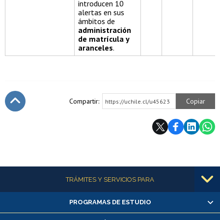
introducen 10
alertas en sus
ámbitos de
administración
de matrícula y
aranceles
.
Compartir:
Copiar
https://uchile.cl/u45623
Subir
Más información
TRÁMITES Y SERVICIOS PARA
PROGRAMAS DE ESTUDIO
Alumnas/os y exalumnas/os
Matrícula en línea