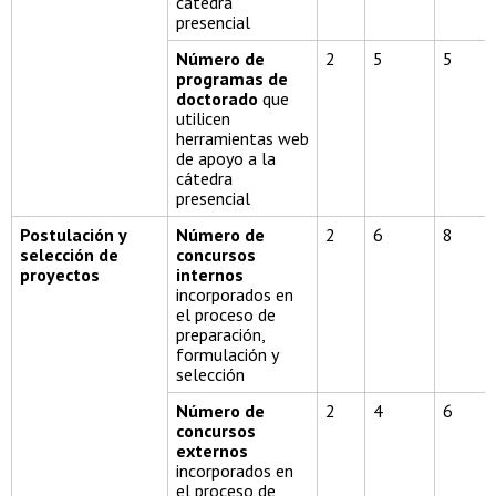
cátedra
presencial
Número de
2
5
5
programas de
doctorado
que
utilicen
herramientas web
de apoyo a la
cátedra
presencial
Postulación y
Número de
2
6
8
selección de
concursos
proyectos
internos
incorporados en
el proceso de
preparación,
formulación y
selección
Número de
2
4
6
concursos
externos
incorporados en
el proceso de