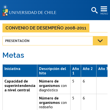
EXTENSIÓN
MENÚ
BIBLIOTECAS
LA UNIVERSIDAD
CONVENIO DE DESEMPEÑO 2008-2011
Postulantes
PRESENTACIÓN
Estudiantes
Metas
Académicas/os
Funcionarias/os
Iniciativa
Descripción del
Año
Año 2
Año 3
hito
1
Egresadas/os
Capacidad de
Número de
5
6
superintendencia
organismos
con
a nivel central
diagnóstico
Número de
5
6
organismos
con
rediseño