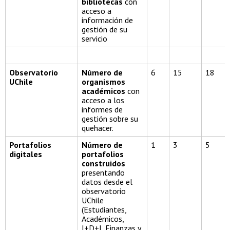
bibliotecas
con
acceso a
información de
gestión de su
servicio
Observatorio
Número de
6
15
18
UChile
organismos
académicos
con
acceso a los
informes de
gestión sobre su
quehacer.
Portafolios
Número de
1
3
5
digitales
portafolios
construidos
presentando
datos desde el
observatorio
UChile
(Estudiantes,
Académicos,
I+D+I, Finanzas y