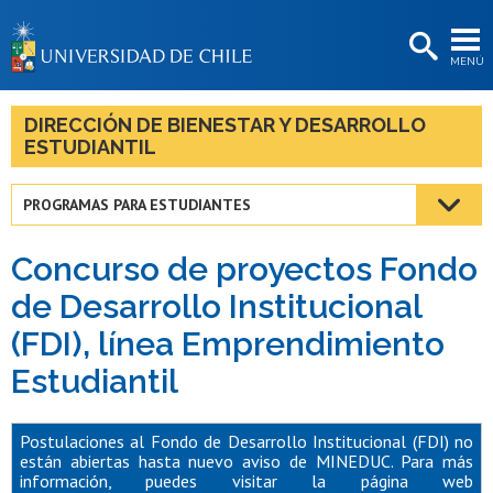
EXTENSIÓN
MENÚ
BIBLIOTECAS
LA UNIVERSIDAD
DIRECCIÓN DE BIENESTAR Y DESARROLLO
ESTUDIANTIL
Postulantes
Estudiantes
PROGRAMAS PARA ESTUDIANTES
Académicas/os
Concurso de proyectos Fondo
Funcionarias/os
de Desarrollo Institucional
(FDI), línea Emprendimiento
Egresadas/os
Estudiantil
Postulaciones al Fondo de Desarrollo Institucional (FDI) no
están abiertas hasta nuevo aviso de MINEDUC. Para más
información, puedes visitar la página web