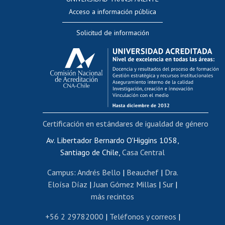
Perfeccionamiento
Acceso a información pública
Editar Portafolio Académico
Solicitud de información
Evaluación docente
Calificación académica
Postulación al AUCAI
Funcionarias/os
Cursos internos de capacitación
Bienestar del personal
Certificación en estándares de igualdad de género
Portal de movilidad interna
Certificado de renta
Av. Libertador Bernardo O'Higgins 1058,
Santiago de Chile,
Casa Central
Certificado de renta honorarios
Gestión de correo uchile
Campus
:
Andrés Bello
|
Beauchef
|
Dra.
Editar páginas blancas
Eloísa Díaz
|
Juan Gómez Millas
|
Sur
|
más recintos
Extranjeras/os
Revalidación y reconocimiento de títulos
+56 2 29782000
|
Teléfonos y correos
|