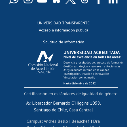
Docentes
Postulación a concursos internos de investigación
Consulta a bases de datos
UNIVERSIDAD TRANSPARENTE
Perfeccionamiento
Acceso a información pública
Editar Portafolio Académico
Solicitud de información
Evaluación docente
Calificación académica
Postulación al AUCAI
Funcionarias/os
Cursos internos de capacitación
Bienestar del personal
Certificación en estándares de igualdad de género
Portal de movilidad interna
Certificado de renta
Av. Libertador Bernardo O'Higgins 1058,
Santiago de Chile,
Casa Central
Certificado de renta honorarios
Gestión de correo uchile
Campus
:
Andrés Bello
|
Beauchef
|
Dra.
Editar páginas blancas