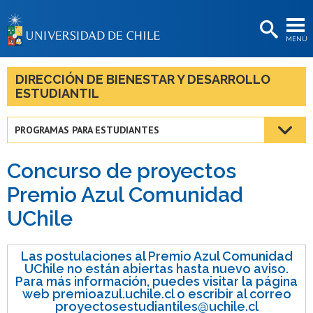
EXTENSIÓN
MENÚ
BIBLIOTECAS
LA UNIVERSIDAD
DIRECCIÓN DE BIENESTAR Y DESARROLLO
ESTUDIANTIL
Postulantes
Estudiantes
PROGRAMAS PARA ESTUDIANTES
Académicas/os
Concurso de proyectos
Funcionarias/os
Premio Azul Comunidad
UChile
Egresadas/os
Las postulaciones al Premio Azul Comunidad
UChile no están abiertas hasta nuevo aviso.
Para más información, puedes visitar la página
web premioazul.uchile.cl o escribir al correo
proyectosestudiantiles@uchile.cl