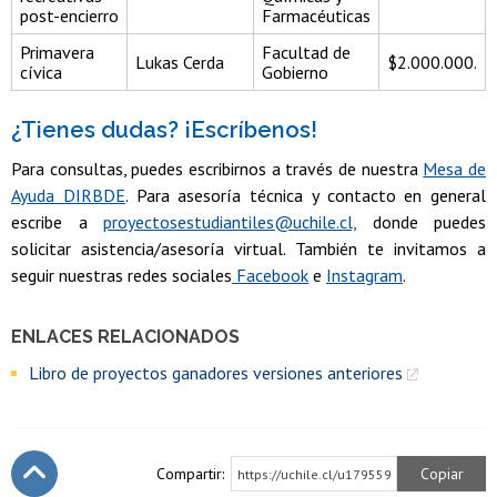
post-encierro
Farmacéuticas
Primavera
Facultad de
Lukas Cerda
$2.000.000.
cívica
Gobierno
¿Tienes dudas? ¡Escríbenos!
Para consultas, puedes escribirnos a través de nuestra
Mesa de
Ayuda DIRBDE
. Para asesoría técnica y contacto en general
escribe a
proyectosestudiantiles@uchile.cl,
donde puedes
solicitar asistencia/asesoría virtual. También te invitamos a
seguir nuestras redes sociales
Facebook
e
Instagram
.
ENLACES RELACIONADOS
Libro de proyectos ganadores versiones anteriores
Compartir:
Copiar
https://uchile.cl/u179559