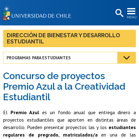
EXTENSIÓN
MENÚ
BIBLIOTECAS
LA UNIVERSIDAD
DIRECCIÓN DE BIENESTAR Y DESARROLLO
ESTUDIANTIL
Postulantes
Estudiantes
PROGRAMAS PARA ESTUDIANTES
Académicas/os
Concurso de proyectos
Funcionarias/os
Premio Azul a la Creatividad
Estudiantil
Egresadas/os
El
Premio Azul
es un fondo anual que entrega dinero a
proyectos estudiantiles que aporten en distintas áreas de
desarrollo. Pueden presentar proyectos las y los
estudiantes
regulares de pregrado, matriculados/a
en una de las