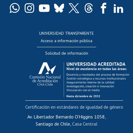
Docentes
Postulación a concursos internos de investigación
Consulta a bases de datos
UNIVERSIDAD TRANSPARENTE
Perfeccionamiento
Acceso a información pública
Editar Portafolio Académico
Solicitud de información
Evaluación docente
Calificación académica
Postulación al AUCAI
Funcionarias/os
Cursos internos de capacitación
Bienestar del personal
Certificación en estándares de igualdad de género
Portal de movilidad interna
Certificado de renta
Av. Libertador Bernardo O'Higgins 1058,
Santiago de Chile,
Casa Central
Certificado de renta honorarios
Gestión de correo uchile