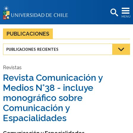
EXTENSIÓN
MENÚ
BIBLIOTECAS
LA UNIVERSIDAD
PUBLICACIONES
Postulantes
PUBLICACIONES RECIENTES
Estudiantes
Académicas/os
Revistas
Revista Comunicación y
Funcionarias/os
Medios N°38 - incluye
Egresadas/os
monográfico sobre
Comunicación y
Espacialidades