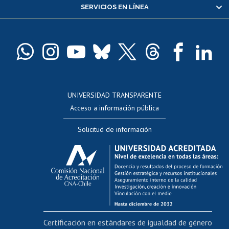
SERVICIOS EN LÍNEA
Pago de arancel y crédito alumnos
Pago de arancel y crédito exalumnos
Certificado de títulos y grados
Docentes
Postulación a concursos internos de investigación
Consulta a bases de datos
UNIVERSIDAD TRANSPARENTE
Perfeccionamiento
Acceso a información pública
Editar Portafolio Académico
Solicitud de información
Evaluación docente
Calificación académica
Postulación al AUCAI
Funcionarias/os
Cursos internos de capacitación
Bienestar del personal
Certificación en estándares de igualdad de género
Portal de movilidad interna