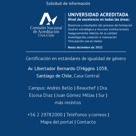
Solicitud de información
Evaluación docente
Calificación académica
Postulación al AUCAI
Funcionarias/os
Cursos internos de capacitación
Bienestar del personal
Certificación en estándares de igualdad de género
Portal de movilidad interna
Certificado de renta
Av. Libertador Bernardo O'Higgins 1058,
Santiago de Chile,
Casa Central
Certificado de renta honorarios
Gestión de correo uchile
Campus
:
Andrés Bello
|
Beauchef
|
Dra.
Editar páginas blancas
Eloísa Díaz
|
Juan Gómez Millas
|
Sur
|
más recintos
Extranjeras/os
Revalidación y reconocimiento de títulos
+56 2 29782000
|
Teléfonos y correos
|
Mapa del portal
|
Contacto
Postulación al Programa de Movilidad Estudiantil
Inscripción de asignaturas