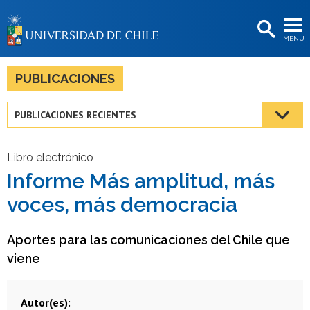
EXTENSIÓN
MENÚ
BIBLIOTECAS
LA UNIVERSIDAD
PUBLICACIONES
Postulantes
PUBLICACIONES RECIENTES
Estudiantes
Académicas/os
Libro electrónico
Informe Más amplitud, más
Funcionarias/os
voces, más democracia
Egresadas/os
Aportes para las comunicaciones del Chile que
viene
Autor(es)