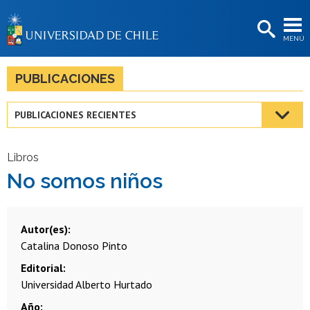
EXTENSIÓN
MENÚ
BIBLIOTECAS
LA UNIVERSIDAD
PUBLICACIONES
Postulantes
PUBLICACIONES RECIENTES
Estudiantes
Académicas/os
Libros
No somos niños
Funcionarias/os
Egresadas/os
Autor(es)
Catalina Donoso Pinto
Editorial
Universidad Alberto Hurtado
Año