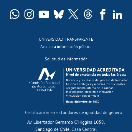
Certificado de títulos y grados
Docentes
Postulación a concursos internos de investigación
Consulta a bases de datos
UNIVERSIDAD TRANSPARENTE
Perfeccionamiento
Acceso a información pública
Editar Portafolio Académico
Solicitud de información
Evaluación docente
Calificación académica
Postulación al AUCAI
Funcionarias/os
Cursos internos de capacitación
Bienestar del personal
Certificación en estándares de igualdad de género
Portal de movilidad interna
Certificado de renta
Av. Libertador Bernardo O'Higgins 1058,
Santiago de Chile,
Casa Central
Certificado de renta honorarios