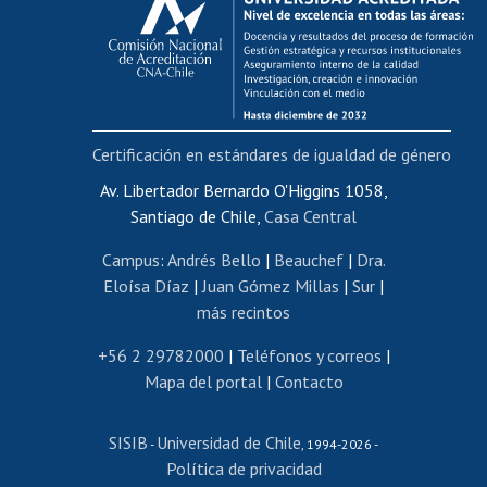
Postulación al AUCAI
Funcionarias/os
Cursos internos de capacitación
Bienestar del personal
Certificación en estándares de igualdad de género
Portal de movilidad interna
Certificado de renta
Av. Libertador Bernardo O'Higgins 1058,
Santiago de Chile,
Casa Central
Certificado de renta honorarios
Gestión de correo uchile
Campus
:
Andrés Bello
|
Beauchef
|
Dra.
Editar páginas blancas
Eloísa Díaz
|
Juan Gómez Millas
|
Sur
|
más recintos
Extranjeras/os
Revalidación y reconocimiento de títulos
+56 2 29782000
|
Teléfonos y correos
|
Mapa del portal
|
Contacto
Postulación al Programa de Movilidad Estudiantil
Inscripción de asignaturas
SISIB
Universidad de Chile
Cursos de español
-
, 1994-2026 -
Política de privacidad