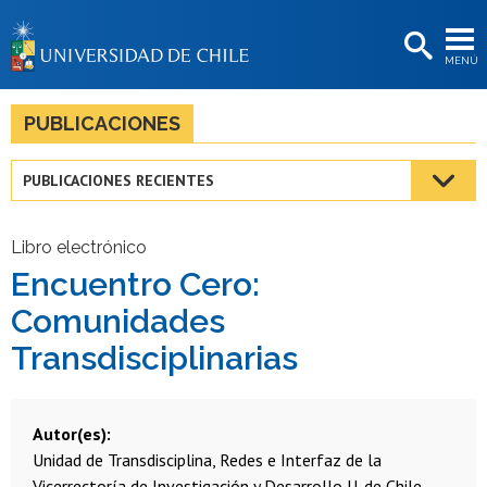
EXTENSIÓN
MENÚ
BIBLIOTECAS
LA UNIVERSIDAD
PUBLICACIONES
Postulantes
PUBLICACIONES RECIENTES
Estudiantes
Académicas/os
Libro electrónico
Encuentro Cero:
Funcionarias/os
Comunidades
Egresadas/os
Transdisciplinarias
Autor(es)
Unidad de Transdisciplina, Redes e Interfaz de la
Vicerrectoría de Investigación y Desarrollo U. de Chile