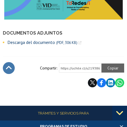
DOCUMENTOS ADJUNTOS
Descarga del documento
(PDF, 306 KB)
Compartir:
Copiar
https://uchile.cl/u219386
Subir
Más información
TRÁMITES Y SERVICIOS PARA
PROGRAMAS DE ESTUDIO