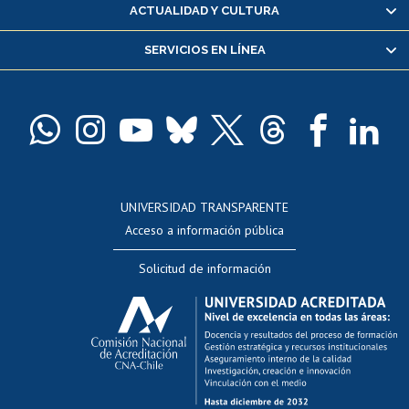
Certificado de alumno regular
ACTUALIDAD Y CULTURA
Servicio médico y dental
SERVICIOS EN LÍNEA
Pago de arancel y crédito alumnos
Pago de arancel y crédito exalumnos
Certificado de títulos y grados
Docentes
Postulación a concursos internos de investigación
Consulta a bases de datos
UNIVERSIDAD TRANSPARENTE
Perfeccionamiento
Acceso a información pública
Editar Portafolio Académico
Solicitud de información
Evaluación docente
Calificación académica
Postulación al AUCAI
Funcionarias/os
Cursos internos de capacitación