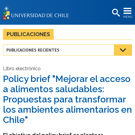
EXTENSIÓN
MENÚ
BIBLIOTECAS
LA UNIVERSIDAD
PUBLICACIONES
Postulantes
PUBLICACIONES RECIENTES
Estudiantes
Académicas/os
Libro electrónico
Policy brief "Mejorar el acceso
Funcionarias/os
a alimentos saludables:
Egresadas/os
Propuestas para transformar
los ambientes alimentarios en
Chile"