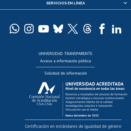
SERVICIOS EN LÍNEA
Pago de arancel y crédito alumnos
Pago de arancel y crédito exalumnos
Certificado de títulos y grados
Docentes
Postulación a concursos internos de investigación
Consulta a bases de datos
UNIVERSIDAD TRANSPARENTE
Perfeccionamiento
Acceso a información pública
Editar Portafolio Académico
Solicitud de información
Evaluación docente
Calificación académica
Postulación al AUCAI
Funcionarias/os
Cursos internos de capacitación
Bienestar del personal
Certificación en estándares de igualdad de género
Portal de movilidad interna