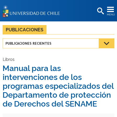
EXTENSIÓN
MENÚ
BIBLIOTECAS
LA UNIVERSIDAD
PUBLICACIONES
Postulantes
PUBLICACIONES RECIENTES
Estudiantes
Académicas/os
Libros
Manual para las
Funcionarias/os
intervenciones de los
Egresadas/os
programas especializados del
Departamento de protección
de Derechos del SENAME