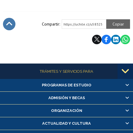
Compartir:
Copiar
https://uchile.cl/u58325
Subir
Más información
TRÁMITES Y SERVICIOS PARA
PROGRAMAS DE ESTUDIO
Alumnas/os y exalumnas/os
Matrícula en línea
ADMISIÓN Y BECAS
Inscripción y cambio de asignaturas
ORGANIZACIÓN
Consulta y certificado de notas
Certificado de alumno regular
ACTUALIDAD Y CULTURA
Servicio médico y dental