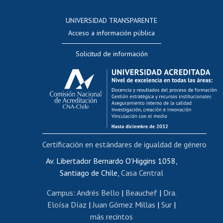
Consulta a bases de datos
UNIVERSIDAD TRANSPARENTE
Perfeccionamiento
Acceso a información pública
Editar Portafolio Académico
Solicitud de información
Evaluación docente
Calificación académica
Postulación al AUCAI
Funcionarias/os
Cursos internos de capacitación
Bienestar del personal
Certificación en estándares de igualdad de género
Portal de movilidad interna
Certificado de renta
Av. Libertador Bernardo O'Higgins 1058,
Santiago de Chile,
Casa Central
Certificado de renta honorarios
Gestión de correo uchile
Campus
:
Andrés Bello
|
Beauchef
|
Dra.
Editar páginas blancas
Eloísa Díaz
|
Juan Gómez Millas
|
Sur
|
más recintos
Extranjeras/os