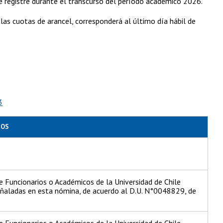
 registre durante el transcurso del período académico 2026.
s cuotas de arancel, corresponderá al último día hábil de
3
IOS
e Funcionarios o Académicos de la Universidad de Chile
eñaladas en esta nómina, de acuerdo al D.U. N°0048829, de
e Funcionarios o Académicos de la Universidad de Chile