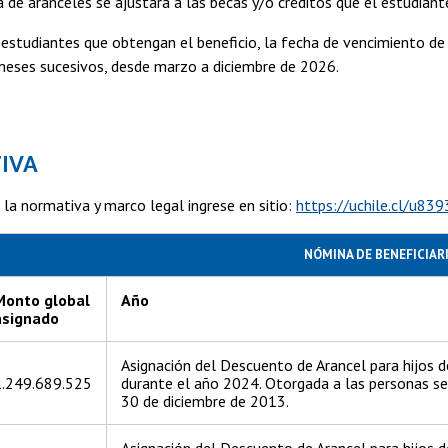
 aranceles se ajustará a las becas y/o créditos que el estudiante
udiantes que obtengan el beneficio, la fecha de vencimiento de la
meses sucesivos, desde marzo a diciembre de 2026.
IVA
 la normativa y marco legal ingrese en sitio:
https://uchile.cl/u839
NÓMINA DE BENEFICIAR
Monto global
Año
asignado
Asignación del Descuento de Arancel para hijos d
1.249.689.525
durante el año 2024. Otorgada a las personas s
30 de diciembre de 2013.
Asignación del Descuento de Arancel para hijos d