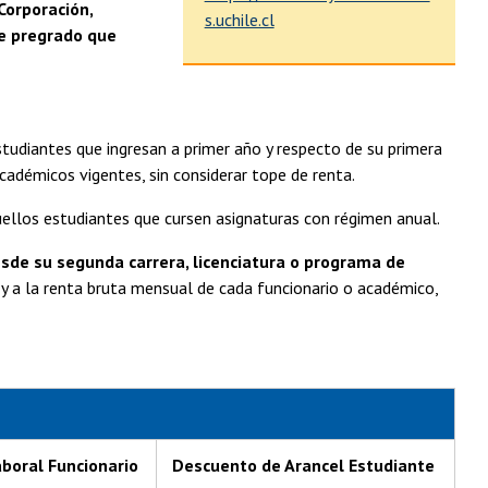
orpora­ción,
s.uchile.cl
de pregrado que
udiantes que ingresan a primer año y respecto de su primera
académicos vigentes, sin considerar tope de renta.
llos estudiantes que cursen asignaturas con régimen anual.
sde su segunda carrera, licenciatura o programa de
n y a la renta bruta mensual de cada funcionario o académico,
boral Funcionario
Descuento de Arancel Estudiante