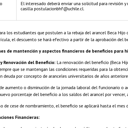
 o
El interesado deberá enviar una solicitud para revisión y
casilla postulacionbhf@uchile.cl.
ra los estudiantes que postulen a la rebaja del arancel Beca Hijo 
rícula, el descuento se hará efectivo a partir de la aprobación del b
s de mantención y aspectos financieros de beneficios para hi
y Renovación del Beneficio:
La renovación del beneficio (Beca Hi
empre que se mantengan las condiciones requeridas para la obtenció
sin deuda por concepto de aranceles universitarios de años anterior
umento o disminución de la jornada laboral del funcionario o acad
 nuevo porcentaje del beneficio a los saldos del arancel por vencer
de cese de nombramiento, el beneficio se aplicará hasta el mes de
ciones Financieras: