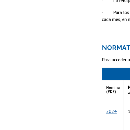
· La rebaja de
· Para los est
cada mes, en 
NORMAT
Para acceder a
Nómina
(PDF)
2024