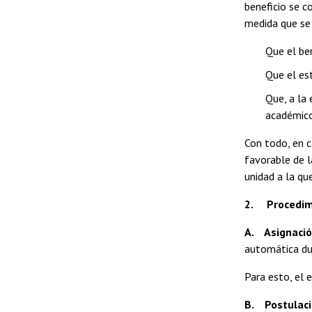
beneficio se c
medida que se 
Que el be
Que el es
Que, a la 
académico
Con todo, en c
favorable de l
unidad a la qu
2. Procedimie
A. Asignació
automática dur
Para esto, el 
B. Postulació