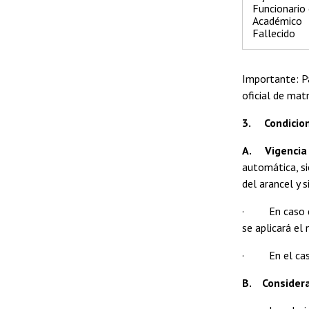
Funcionario
Académico
Fallecido
Importante: Pa
oficial de mat
3. Condicione
A. Vigencia 
automática, si
del arancel y 
· En caso de a
se aplicará el
· En el caso 
B. Considera