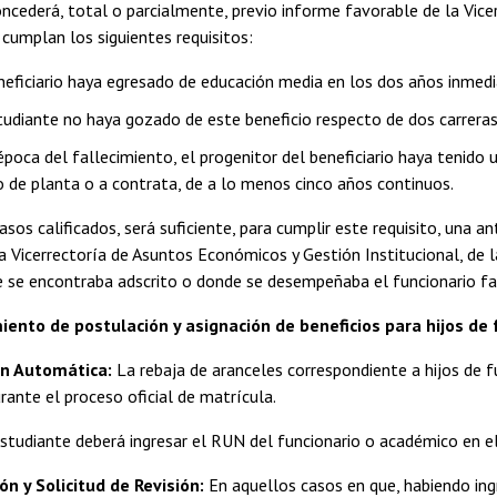
oncederá, total o parcialmente, previo informe favorable de la Vice
cumplan los siguientes requisitos:
neficiario haya egresado de educación media en los dos años inmedia
tudiante no haya gozado de este beneficio respecto de dos carreras 
época del fallecimiento, el progenitor del beneficiario haya tenido
 de planta o a contrata, de a lo menos cinco años continuos.
asos calificados, será suficiente, para cumplir este requisito, una 
a Vicerrectoría de Asuntos Económicos y Gestión Institucional, de l
e se encontraba adscrito o donde se desempeñaba el funcionario fa
nto de postulación y asignación de beneficios para hijos de 
n Automática:
La rebaja de aranceles correspondiente a hijos de 
ante el proceso oficial de matrícula.
estudiante deberá ingresar el RUN del funcionario o académico en 
n y Solicitud de Revisión:
En aquellos casos en que, habiendo ing