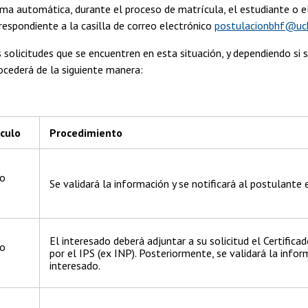
rma automática, durante el proceso de matrícula, el estudiante o el 
respondiente a la casilla de correo electrónico
postulacionbhf@uch
 solicitudes que se encuentren en esta situación, y dependiendo si 
rocederá de la siguiente manera:
nculo
Procedimiento
 o
Se validará la información y se notificará al postulante 
El interesado deberá adjuntar a su solicitud el Certific
 o
por el IPS (ex INP). Posteriormente, se validará la infor
interesado.