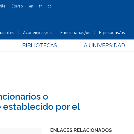
hile
Correo
en
fr
pt
Artes
Cs. Agronómicas
diantes
Académicas/os
Funcionarias/os
Egresadas/os
Cs. Forestales y Conservación
BIBLIOTECAS
LA UNIVERSIDAD
Cs. Sociales
Comunicación e Imagen
Economía y Negocios
Gobierno
Odontología
ncionarios o
Estudios Internacionales
Bachillerato
 establecido por el
Hospital Clínico
ENLACES RELACIONADOS