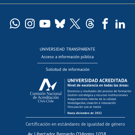
Pago de arancel y crédito exalumnos
Certificado de títulos y grados
Docentes
Postulación a concursos internos de investigación
Consulta a bases de datos
UNIVERSIDAD TRANSPARENTE
Perfeccionamiento
Acceso a información pública
Editar Portafolio Académico
Solicitud de información
Evaluación docente
Calificación académica
Postulación al AUCAI
Funcionarias/os
Cursos internos de capacitación
Bienestar del personal
Certificación en estándares de igualdad de género
Portal de movilidad interna
Certificado de renta
Av. Libertador Bernardo O'Higgins 1058,