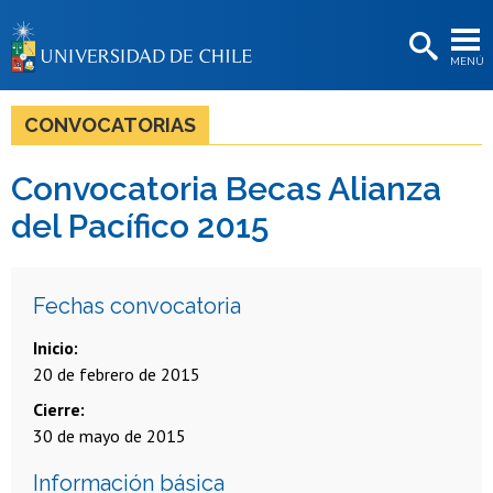
EXTENSIÓN
MENÚ
BIBLIOTECAS
LA UNIVERSIDAD
CONVOCATORIAS
Postulantes
Convocatoria Becas Alianza
Estudiantes
del Pacífico 2015
Académicas/os
Funcionarias/os
Fechas convocatoria
Egresadas/os
Inicio
20 de febrero de 2015
Cierre
30 de mayo de 2015
Información básica