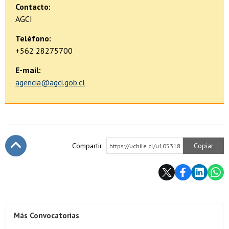
Contacto:
AGCI
Teléfono:
+562 28275700
E-mail:
agencia@agci.gob.cl
Compartir:
Copiar
https://uchile.cl/u105318
Subir
Más Convocatorias