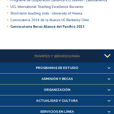
Programa de cooperación científica K.U. Leuven - Latinoamérica
UCL International Teaching Excellence Bursaries
Short-term teaching visits - University of Vienna
Convocatoria 2014 de la Alianza UC Berkeley-Chile
Convocatoria Becas Alianza del Pacífico 2015
Más información
TRÁMITES Y SERVICIOS PARA
PROGRAMAS DE ESTUDIO
Alumnas/os y exalumnas/os
Matrícula en línea
ADMISIÓN Y BECAS
Inscripción y cambio de asignaturas
ORGANIZACIÓN
Consulta y certificado de notas
Certificado de alumno regular
ACTUALIDAD Y CULTURA
Servicio médico y dental
SERVICIOS EN LÍNEA
Pago de arancel y crédito alumnos