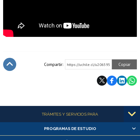
Compartir:
Copiar
https://uchile.cl/u206595
Subir
Más información
TRÁMITES Y SERVICIOS PARA
PROGRAMAS DE ESTUDIO
Alumnas/os y exalumnas/os
Matrícula en línea