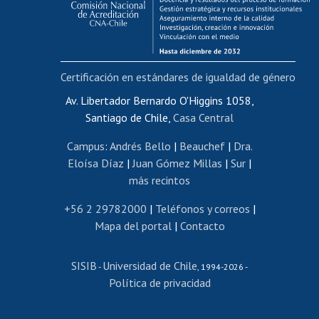
Funcionarias/os
Cursos internos de capacitación
Bienestar del personal
Certificación en estándares de igualdad de género
Portal de movilidad interna
Certificado de renta
Av. Libertador Bernardo O'Higgins 1058,
Santiago de Chile,
Casa Central
Certificado de renta honorarios
Gestión de correo uchile
Campus
:
Andrés Bello
|
Beauchef
|
Dra.
Editar páginas blancas
Eloísa Díaz
|
Juan Gómez Millas
|
Sur
|
más recintos
Extranjeras/os
Revalidación y reconocimiento de títulos
+56 2 29782000
|
Teléfonos y correos
|
Mapa del portal
|
Contacto
Postulación al Programa de Movilidad Estudiantil
Inscripción de asignaturas
SISIB
Universidad de Chile
Cursos de español
-
, 1994-2026 -
Política de privacidad
Mi Uchile
Ayuda tecnológica
Tarjeta TUI
Wifi