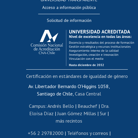
Perfeccionamiento
Acceso a información pública
Editar Portafolio Académico
Solicitud de información
Evaluación docente
Calificación académica
Postulación al AUCAI
Funcionarias/os
Cursos internos de capacitación
Bienestar del personal
Certificación en estándares de igualdad de género
Portal de movilidad interna
Certificado de renta
Av. Libertador Bernardo O'Higgins 1058,
Santiago de Chile,
Casa Central
Certificado de renta honorarios
Gestión de correo uchile
Campus
:
Andrés Bello
|
Beauchef
|
Dra.
Editar páginas blancas
Eloísa Díaz
|
Juan Gómez Millas
|
Sur
|
más recintos
Extranjeras/os
Revalidación y reconocimiento de títulos
+56 2 29782000
|
Teléfonos y correos
|