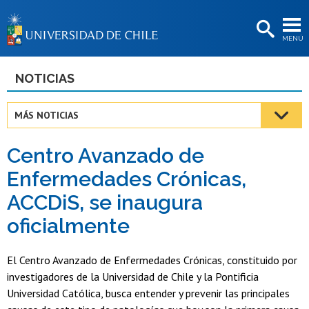
EXTENSIÓN
MENÚ
BIBLIOTECAS
LA UNIVERSIDAD
NOTICIAS
Postulantes
MÁS NOTICIAS
Estudiantes
Centro Avanzado de
Académicas/os
Enfermedades Crónicas,
Funcionarias/os
ACCDiS, se inaugura
Egresadas/os
oficialmente
El Centro Avanzado de Enfermedades Crónicas, constituido por
investigadores de la Universidad de Chile y la Pontificia
Universidad Católica, busca entender y prevenir las principales