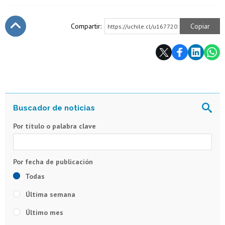
Compartir:
Copiar
https://uchile.cl/u167720
Subir
Por título o palabra clave
Todas
Última semana
Último mes