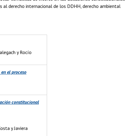
as al derecho internacional de los DDHH, derecho ambiental
alegach y Rocío
 en el proceso
ación constitucional
osta y Javiera