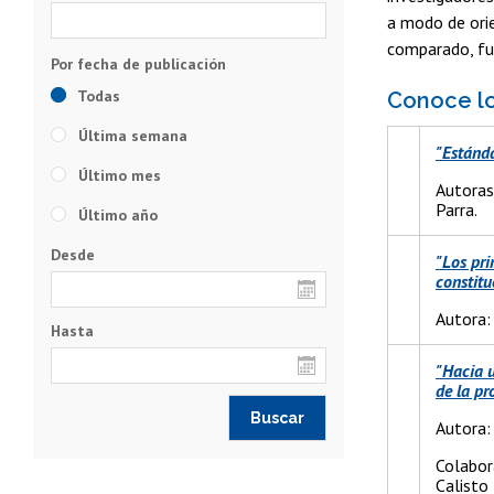
a modo de orie
comparado, fu
Todas
Conoce lo
Última semana
"Estánda
Último mes
Autoras
Parra.
Último año
Desde
"Los pri
constitu
Autora:
Hasta
"Hacia 
de la pr
Autora:
Colabor
Calist