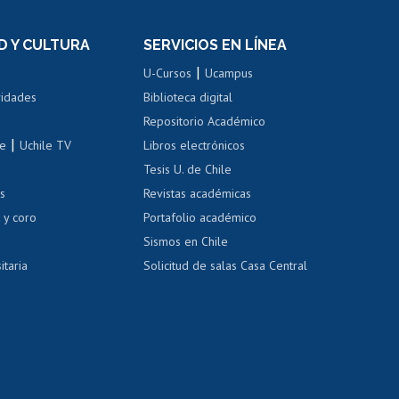
el personal
Postulación al Programa de
Movilidad Estudiantil
D Y CULTURA
SERVICIOS EN LÍNEA
ovilidad interna
Inscripción de asignaturas
|
 de renta
U-Cursos
Ucampus
Cursos de español
 de renta
vidades
Biblioteca digital
Repositorio Académico
correo uchile
|
le
Uchile TV
Libros electrónicos
nas blancas
Tesis U. de Chile
os
Revistas académicas
, sexual y violencia
Denuncias administrativas
 y coro
Portafolio académico
Sismos en Chile
itaria
Solicitud de salas Casa Central