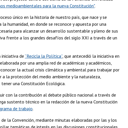
chos medioambientales para la nueva Constitución"
.
ceso único en la historia de nuestro país, que nace y se
para la humanidad, en donde se reconoce y apuesta por una
esaria para alcanzar un desarrollo sustentable y pleno de sus
iva frente a los grandes desafíos del siglo XXI a través de un
 iniciativa de
“Recicla la Política”
, que antecedió la iniciativa en
 elaborada por una amplia red de académicas y académicos,
nocer la actual crisis climática y ambiental para trabajar por
 a la protección del medio ambiente y la naturaleza,
tener una Constitución Ecológica.
ir con la contribución al debate público nacional a través de
rega sustento técnico en la redacción de la nueva Constitución
ograma de trabajo
.
s de la Convención, mediante minutas elaboradas por las y los
llar temáticas de interés en las discusiones constitucionales