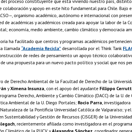
o del proceso constituyente que está viviendo nuestro país, distinto
 colaboración y apoyo en este hito fundamental para Chile. Bajo e
SO—, organismo académico, autónomo e internacional con presencia
ed de académicas y académicos creada para apoyar la labor de la C
ntal; economía, medio ambiente, cambio climático y democracia amb
ria ha facilitado que centros y programas académicos pertenecient
iva llamada
“Academia Recicla”
desarrollada por el Think Tank
FLA
construcción de redes de pensamiento un apoyo técnico colaborativo
 de una propuesta para un nuevo pacto político y social que nos per
o de Derecho Ambiental de la Facultad de Derecho de la Universidad
rán
y
Ximena Insunza
, con el apoyo del ayudante
Fillippo Cerrutt
 programa Derecho, Ambiente y Cambio Climático (DACC) de la U. de
tica Ambiental de la U. Diego Portales;
Rocío Parra
, investigadora
Naturaleza de la Pontificia Universidad Católica de Valparaíso; y e
en Sustentabilidad y Gestión de Recursos (CiSGER) de la Universida
alegach
, recientemente afiliada como investigadora en el programa
ón Climático de la PUCV, y
Alexandre Sánchez
, coordinador genera