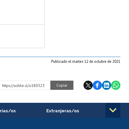
Publicado el martes 12 de octubre de 2021
Copiar
https://uchile.cl/u180523
rias/os
Extranjeras/os
rnos de
Revalidación y reconocimiento
n
de títulos