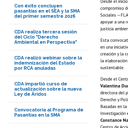
Desde el inici
Con éxito concluyen
compromiso de
pasantías en el SEA y la SMA
Sociales —FLAC
del primer semestre 2026
apoyar a una r
justicia ambie
CDA realiza tercera sesión
del Ciclo "Derecho
Esta convocato
Ambiental en Perspectiva"
en una iniciat
creación y la 
CDA realizó webinar sobre la
la elaboración
indemnización del Estado
sustentable.
por RCA anuladas
Desde el Centr
CDA impartió curso de
Valentina Du
actualización sobre la nueva
directora del
Ley de Áridos
Derecho y Polí
Basadas en la 
Convocatoria al Programa de
Investigación 
Pasantías en la SMA
Constance N
Centro de Acci