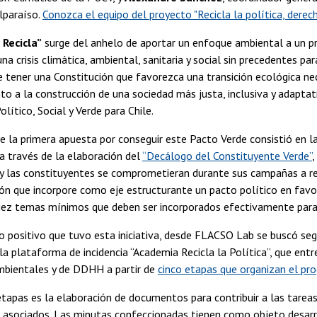
lparaíso.
Conozca el equipo del proyecto "Recicla la política, dere
Recicla”
surge del anhelo de aportar un enfoque ambiental a un pro
una crisis climática, ambiental, sanitaria y social sin precedentes 
 tener una Constitución que favorezca una transición ecológica nec
to a la construcción de una sociedad más justa, inclusiva y adaptat
lítico, Social y Verde para Chile.
e la primera apuesta por conseguir este Pacto Verde consistió en la
a través de la elaboración del
“Decálogo del Constituyente Verde”
,
y las constituyentes se comprometieran durante sus campañas a reco
ón que incorpore como eje estructurante un pacto político en favor
diez temas mínimos que deben ser incorporados efectivamente para 
o positivo que tuvo esta iniciativa, desde FLACSO Lab se buscó segu
 la plataforma de incidencia “Academia Recicla la Política”, que ent
mbientales y de DDHH a partir de
cinco etapas que organizan el pr
tapas es la elaboración de documentos para contribuir a las tarea
 asociados. Las minutas confeccionadas tienen como objeto desarro