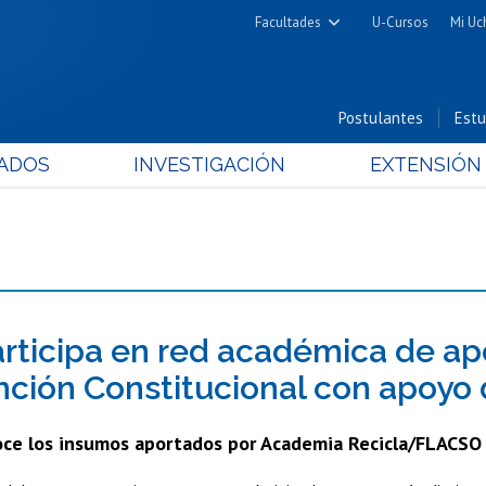
Facultades
U-Cursos
Mi Uc
Arquitectura y Urbanismo
Ciencias
Postulantes
Estu
Cs. Físicas y Matemáticas
ADOS
INVESTIGACIÓN
EXTENSIÓN
Cs. Químicas y Farmacéuticas
Cs. Veterinarias y Pecuarias
Derecho
Filosofía y Humanidades
Medicina
Estudios Avanzados en Educación
rticipa en red académica de apo
Nutrición y Tecnología de
ción Constitucional con apoyo
Alimentos
ce los insumos aportados por Academia Recicla/FLACSO 