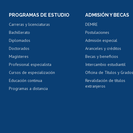
Inscripción y cambio d
Consulta y certificado
PROGRAMAS DE ESTUDIO
ADMISIÓN Y BECAS
Certificado de alumno
Carreras y licenciaturas
DEMRE
Servicio médico y den
Bachillerato
Postulaciones
Pago de arancel y cré
Diplomados
Admisión especial
Pago de arancel y cré
Doctorados
Aranceles y créditos
Certificado de títulos 
Magísteres
Becas y beneficios
Profesional especialista
Intercambio estudiantil
Mi Uchile
Ayu
Cursos de especialización
Oficina de Títulos y Grado
Educación continua
Revalidación de títulos
extranjeros
Programas a distancia