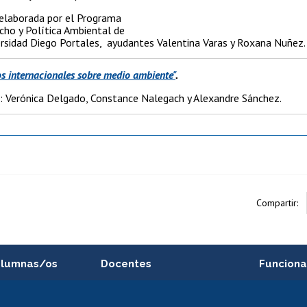
elaborada por el Programa
cho y Política Ambiental de
ersidad Diego Portales, ayudantes Valentina Varas y Roxana Nuñez.
s internacionales sobre medio ambiente"
.
: Verónica Delgado, Constance Nalegach y Alexandre Sánchez.
Compartir:
alumnas/os
Docentes
Funciona
Postulación a concursos
Cursos inte
internos de investigación
capacitació