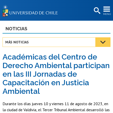
EXTENSIÓN
MENÚ
BIBLIOTECAS
LA UNIVERSIDAD
NOTICIAS
Postulantes
MÁS NOTICIAS
Estudiantes
Académicas del Centro de
Académicas/os
Derecho Ambiental participan
Funcionarias/os
en las III Jornadas de
Egresadas/os
Capacitación en Justicia
Ambiental
Durante los días jueves 10 y viernes 11 de agosto de 2023, en
la ciudad de Valdivia, el Tercer Tribunal Ambiental desarrolló las