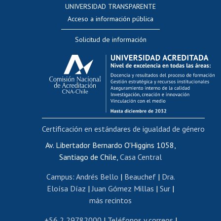
UNIVERSIDAD TRANSPARENTE
Perfeccionamiento
Acceso a información pública
Editar Portafolio Académico
Solicitud de información
Evaluación docente
Calificación académica
Postulación al AUCAI
Funcionarias/os
Cursos internos de capacitación
Bienestar del personal
Certificación en estándares de igualdad de género
Portal de movilidad interna
Certificado de renta
Av. Libertador Bernardo O'Higgins 1058,
Santiago de Chile,
Casa Central
Certificado de renta honorarios
Gestión de correo uchile
Campus
:
Andrés Bello
|
Beauchef
|
Dra.
Editar páginas blancas
Eloísa Díaz
|
Juan Gómez Millas
|
Sur
|
más recintos
Extranjeras/os
Revalidación y reconocimiento de títulos
+56 2 29782000
|
Teléfonos y correos
|