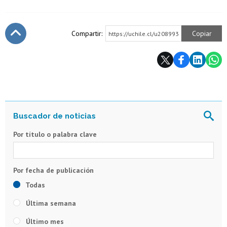
Compartir:
Copiar
https://uchile.cl/u208993
Subir
Por título o palabra clave
Todas
Última semana
Último mes