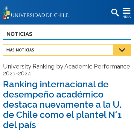
EXTENSIÓN
MENÚ
BIBLIOTECAS
LA UNIVERSIDAD
NOTICIAS
Postulantes
MÁS NOTICIAS
Estudiantes
University Ranking by Academic Performance
Académicas/os
2023-2024
Funcionarias/os
Ranking internacional de
desempeño académico
Egresadas/os
destaca nuevamente a la U.
de Chile como el plantel N°1
del país