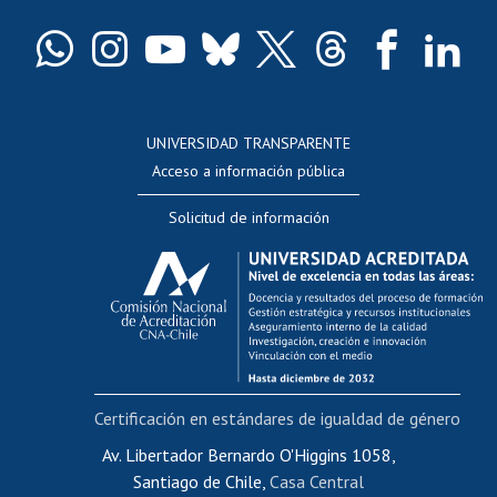
Certificado de títulos y grados
Docentes
Postulación a concursos internos de investigación
Consulta a bases de datos
UNIVERSIDAD TRANSPARENTE
Perfeccionamiento
Acceso a información pública
Editar Portafolio Académico
Solicitud de información
Evaluación docente
Calificación académica
Postulación al AUCAI
Funcionarias/os
Cursos internos de capacitación
Bienestar del personal
Certificación en estándares de igualdad de género
Portal de movilidad interna
Certificado de renta
Av. Libertador Bernardo O'Higgins 1058,
Santiago de Chile,
Casa Central
Certificado de renta honorarios