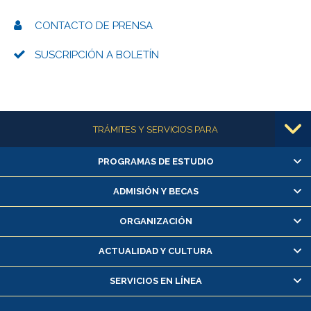
CONTACTO DE PRENSA
SUSCRIPCIÓN A BOLETÍN
Más información
TRÁMITES Y SERVICIOS PARA
PROGRAMAS DE ESTUDIO
Alumnas/os y exalumnas/os
Matrícula en línea
ADMISIÓN Y BECAS
Inscripción y cambio de asignaturas
ORGANIZACIÓN
Consulta y certificado de notas
Certificado de alumno regular
ACTUALIDAD Y CULTURA
Servicio médico y dental
SERVICIOS EN LÍNEA
Pago de arancel y crédito alumnos
Pago de arancel y crédito exalumnos