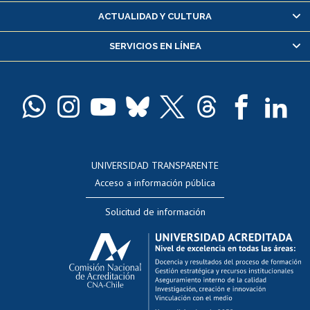
Certificado de alumno regular
ACTUALIDAD Y CULTURA
Servicio médico y dental
SERVICIOS EN LÍNEA
Pago de arancel y crédito alumnos
Pago de arancel y crédito exalumnos
Certificado de títulos y grados
Docentes
Postulación a concursos internos de investigación
Consulta a bases de datos
UNIVERSIDAD TRANSPARENTE
Perfeccionamiento
Acceso a información pública
Editar Portafolio Académico
Solicitud de información
Evaluación docente
Calificación académica
Postulación al AUCAI
Funcionarias/os
Cursos internos de capacitación