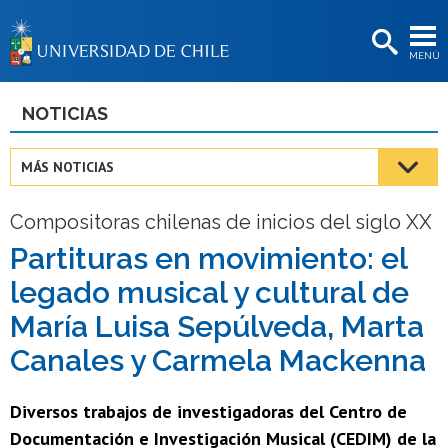
EXTENSIÓN
MENÚ
BIBLIOTECAS
LA UNIVERSIDAD
NOTICIAS
Postulantes
MÁS NOTICIAS
Estudiantes
Compositoras chilenas de inicios del siglo XX
Académicas/os
Partituras en movimiento: el
Funcionarias/os
legado musical y cultural de
Egresadas/os
María Luisa Sepúlveda, Marta
Canales y Carmela Mackenna
Diversos trabajos de investigadoras del Centro de
Documentación e Investigación Musical (CEDIM) de la