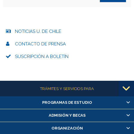
NOTICIAS U. DE CHILE
CONTACTO DE PRENSA
SUSCRIPCIÓN A BOLETÍN
Más información
TRÁMITES Y SERVICIOS PARA
PROGRAMAS DE ESTUDIO
Alumnas/os y exalumnas/os
Matrícula en línea
ADMISIÓN Y BECAS
Inscripción y cambio de asignaturas
ORGANIZACIÓN
Consulta y certificado de notas