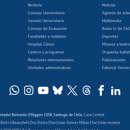
Editar Portafolio Académico
Certificado
Rectoría
Noticias
tal
Evaluación docente
Certificado
Consejo Universitario
Agenda de acti
dito alumnos
honorarios
Calificación académica
Senado Universitario
Multimedia
dito exalumnos
Gestión de 
Consejo de Evaluación
Radio U. de Chi
Postulación al AUCAI
y grados
Editar pági
Facultades e institutos
Deportes
Hospital Clínico
Museos y teatr
da tecnológica
Tarjeta TUI
Wifi
Acoso laboral
s
Centros y programas
Orquesta, ballet
Relaciones internacionales
Publicaciones
Unidades administrativas
Editorial Univers
bertador Bernardo O'Higgins 1058, Santiago de Chile,
Casa Central
 Bello
|
Beauchef
|
Dra. Eloísa Díaz
|
Juan Gómez Millas
|
Sur
|
más recintos