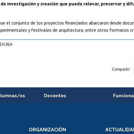
de investigación y creación que pueda relevar, preservar y di
que el conjunto de los proyectos financiados abarcaron desde docu
xperimentales y festivales de arquitectura, entre otros formatos cr
 DiCREA
Compartir:
alumnas/os
Docentes
Funciona
Postulación a concursos
Cursos inte
internos de investigación
capacitació
e asignaturas
Consulta a bases de datos
Bienestar d
 de notas
ORGANIZACIÓN
ACTUALIDA
Perfeccionamiento
Portal de m
 regular