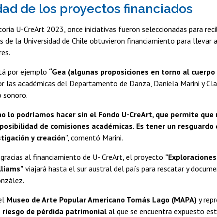
dad de los proyectos financiados
oria U-CreArt 2023, once iniciativas fueron seleccionadas para reci
s de la Universidad de Chile obtuvieron financiamiento para llevar a
res.
stá por ejemplo
“Gea (algunas proposiciones en torno al cuerpo 
 las académicas del Departamento de Danza, Daniela Marini y Claud
o sonoro.
no lo podríamos hacer sin el Fondo U-CreArt, que permite qu
 posibilidad de comisiones académicas. Es tener un resguardo
tigación y creación
”, comentó Marini.
 gracias al financiamiento de U- CreArt, el proyecto
"Exploraciones
lliams"
viajará hasta el sur austral del país para rescatar y docum
onzález.
el
Museo de Arte Popular Americano Tomás Lago (MAPA)
y repr
o
riesgo de pérdida patrimonial
al que se encuentra expuesto est