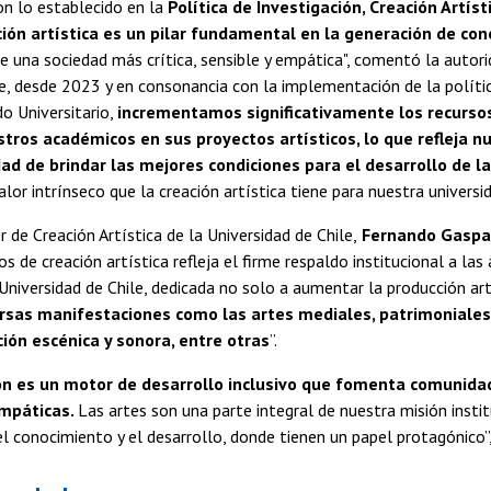
on lo establecido en la
Política de Investigación, Creación Artíst
eación artística es un pilar fundamental en la generación de co
e una sociedad más crítica, sensible y empática", comentó la autor
ue, desde 2023 y en consonancia con la implementación de la polít
o Universitario,
incrementamos significativamente los recursos
tros académicos en sus proyectos artísticos, lo que refleja n
ad de brindar las mejores condiciones para el desarrollo de la
lor intrínseco que la creación artística tiene para nuestra universida
r de Creación Artística de la Universidad de Chile,
Fernando Gaspa
 de creación artística refleja el firme respaldo institucional a las 
 Universidad de Chile, dedicada no solo a aumentar la producción art
rsas manifestaciones como las artes mediales, patrimoniales,
ón escénica y sonora, entre otras
”.
ón es un motor de desarrollo inclusivo que fomenta comunidad
empáticas.
Las artes son una parte integral de nuestra misión instit
 conocimiento y el desarrollo, donde tienen un papel protagónico”