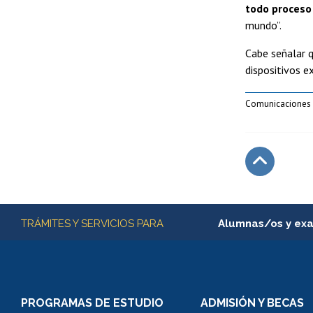
todo proceso 
mundo”.
Cabe señalar 
dispositivos e
Comunicaciones
Subir
Más información
TRÁMITES Y SERVICIOS PARA
Alumnas/os y ex
Matrícula en línea
Inscripción y cambio d
Consulta y certificado
PROGRAMAS DE ESTUDIO
ADMISIÓN Y BECAS
Certificado de alumno