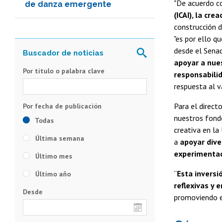
"De acuerdo c
de danza emergente
(ICAI), la cr
construcción d
"es por ello q
desde el Senad
apoyar a nues
Por título o palabra clave
responsabilid
respuesta al va
Para el directo
nuestros fondos
Todas
creativa en la
Última semana
a
apoyar dive
experimentaci
Último mes
“
Esta inversi
Último año
reflexivas y 
Desde
promoviendo el