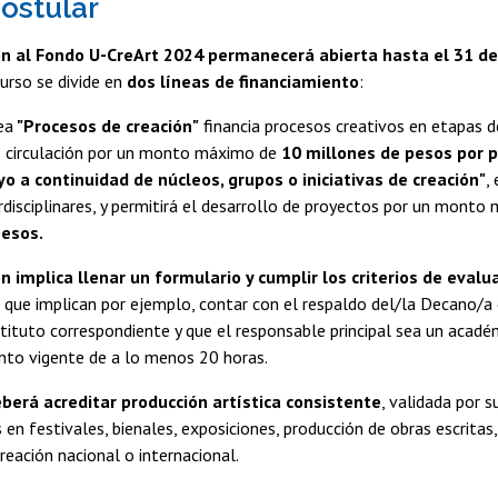
ostular
n al Fondo U-CreArt 2024 permanecerá abierta hasta el 31 de 
urso se divide en
dos líneas de financiamiento
:
ea
"Procesos de creación"
financia procesos creativos en etapas de
o circulación por un monto máximo de
10 millones de pesos por 
o a continuidad de núcleos, grupos o iniciativas de creación"
,
terdisciplinares, y permitirá el desarrollo de proyectos por un mont
pesos.
n implica llenar un formulario y cumplir los criterios de eval
s que implican por ejemplo, contar con el respaldo del/la Decano/a 
tituto correspondiente y que el responsable principal sea un acad
to vigente de a lo menos 20 horas.
berá acreditar producción artística consistente
, validada por 
s en festivales, bienales, exposiciones, producción de obras escritas
creación nacional o internacional.