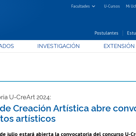
Facultades
U-Cursos
Mi Uc
Arquitectura y Urbanismo
Ciencias
Postulantes
Estu
Cs. Físicas y Matemáticas
ADOS
INVESTIGACIÓN
EXTENSIÓN
Cs. Químicas y Farmacéuticas
Cs. Veterinarias y Pecuarias
Derecho
Filosofía y Humanidades
Medicina
Estudios Avanzados en Educación
ria U-CreArt 2024:
Nutrición y Tecnología de
de Creación Artística abre conv
Alimentos
tos artísticos
de julio estará abierta la convocatoria del concurso U-C