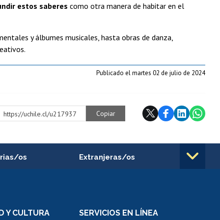
fundir estos saberes
como otra manera de habitar en el
mentales y álbumes musicales, hasta obras de danza,
eativos.
Publicado el martes 02 de julio de 2024
Copiar
https://uchile.cl/u217937
rias/os
Extranjeras/os
rnos de
Revalidación y reconocimiento
n
de títulos
el personal
Postulación al Programa de
Movilidad Estudiantil
D Y CULTURA
SERVICIOS EN LÍNEA
ovilidad interna