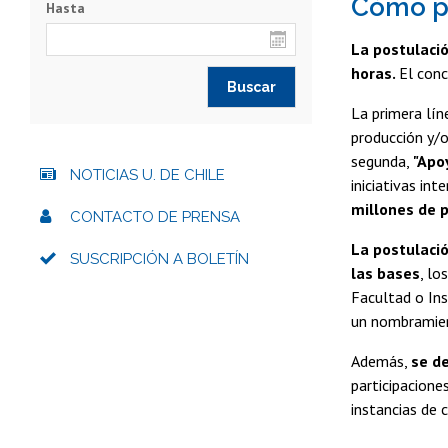
Cómo p
Hasta
La postulació
horas.
El conc
La primera lín
producción y/
segunda,
"Apoy
NOTICIAS U. DE CHILE
iniciativas in
millones de 
CONTACTO DE PRENSA
La postulació
SUSCRIPCIÓN A BOLETÍN
las bases
, lo
Facultad o Ins
un nombramien
Además,
se de
participacione
instancias de 