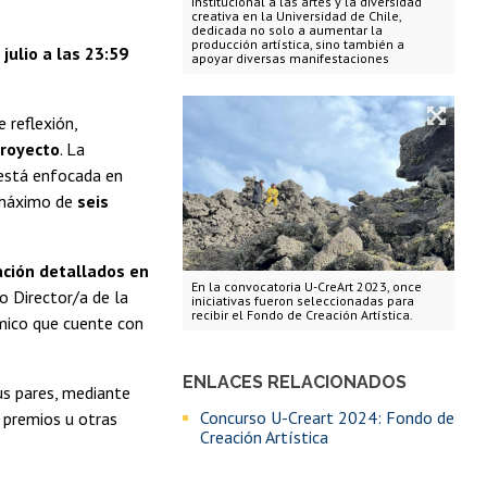
institucional a las artes y la diversidad
creativa en la Universidad de Chile,
dedicada no solo a aumentar la
producción artística, sino también a
julio a las 23:59
apoyar diversas manifestaciones
 reflexión,
proyecto
. La
 está enfocada en
o máximo de
seis
uación detallados en
En la convocatoria U-CreArt 2023, once
o Director/a de la
iniciativas fueron seleccionadas para
recibir el Fondo de Creación Artística.
émico que cuente con
ENLACES RELACIONADOS
sus pares, mediante
Concurso U-Creart 2024: Fondo de
, premios u otras
Creación Artística