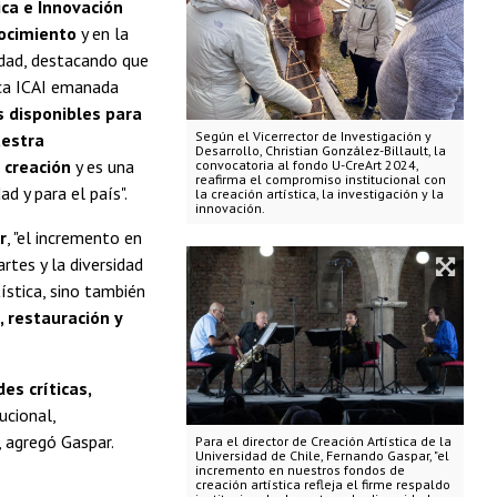
ica e Innovación
nocimiento
y en la
idad, destacando que
ica ICAI emanada
 disponibles para
Según el Vicerrector de Investigación y
uestra
Desarrollo, Christian González-Billault, la
 creación
y es una
convocatoria al fondo U-CreArt 2024,
reafirma el compromiso institucional con
d y para el país".
la creación artística, la investigación y la
innovación.
r
, "el incremento en
artes y la diversidad
ística, sino también
 restauración y
es críticas,
ucional,
, agregó Gaspar.
Para el director de Creación Artística de la
Universidad de Chile, Fernando Gaspar, "el
incremento en nuestros fondos de
creación artística refleja el firme respaldo