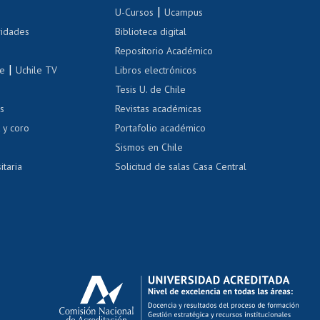
Inscripción de asignaturas
|
 de renta
U-Cursos
Ucampus
Cursos de español
 de renta
vidades
Biblioteca digital
Repositorio Académico
correo uchile
|
le
Uchile TV
Libros electrónicos
nas blancas
Tesis U. de Chile
os
Revistas académicas
, sexual y violencia
Denuncias administrativas
 y coro
Portafolio académico
Sismos en Chile
itaria
Solicitud de salas Casa Central