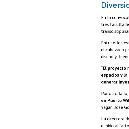
Diversi
En la convocat
tres facultade
transdisciplina
Entre ellos e
encabezado por
diseño y diseñ
“
El proyecto 
espacios y la
generar inves
Por otro lado,
en Puerto Wi
Yagán, José G
La directora d
debido al “alt