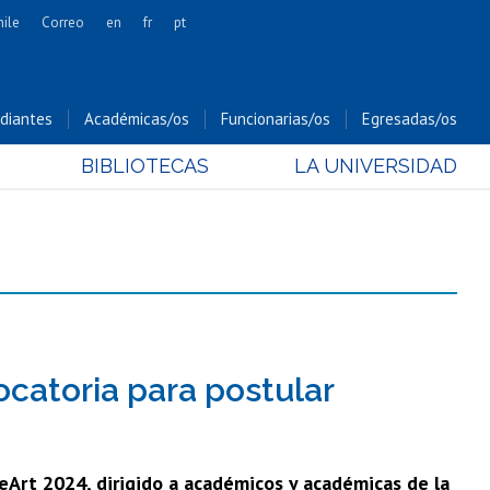
hile
Correo
en
fr
pt
Artes
Cs. Agronómicas
diantes
Académicas/os
Funcionarias/os
Egresadas/os
Cs. Forestales y Conservación
BIBLIOTECAS
LA UNIVERSIDAD
Cs. Sociales
Comunicación e Imagen
Economía y Negocios
Gobierno
Odontología
Estudios Internacionales
Bachillerato
ocatoria para postular
Hospital Clínico
reArt 2024, dirigido a académicos y académicas de la