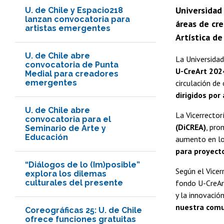
Universidad 
U. de Chile y Espacio218
lanzan convocatoria para
áreas de cre
artistas emergentes
Artística de
U. de Chile abre
La Universidad
convocatoria de Punta
U-CreArt 2024
Medial para creadores
emergentes
circulación de 
dirigidos por
U. de Chile abre
La Vicerrector
convocatoria para el
(DiCREA)
, pro
Seminario de Arte y
Educación
aumento en los
para proyecto
“Diálogos de lo (Im)posible”
Según el Vicer
explora los dilemas
culturales del presente
fondo U-CreArt
y la innovació
nuestra comun
Coreográficas 25: U. de Chile
ofrece funciones gratuitas