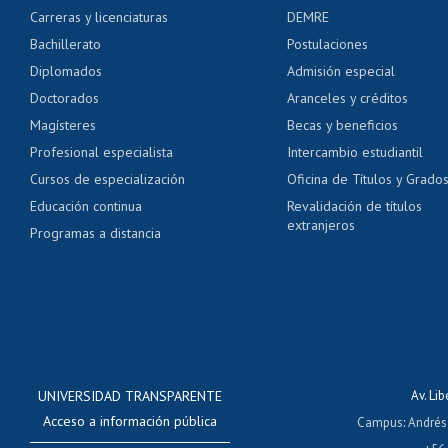
Carreras y licenciaturas
DEMRE
Servicio médico y den
Bachillerato
Postulaciones
Pago de arancel y cré
Diplomados
Admisión especial
Pago de arancel y cré
Doctorados
Aranceles y créditos
Certificado de títulos 
Magísteres
Becas y beneficios
Profesional especialista
Intercambio estudiantil
Mi Uchile
Ayu
Cursos de especialización
Oficina de Títulos y Grado
Educación continua
Revalidación de títulos
extranjeros
Programas a distancia
UNIVERSIDAD TRANSPARENTE
Av. Li
Acceso a información pública
Campus
:
Andrés