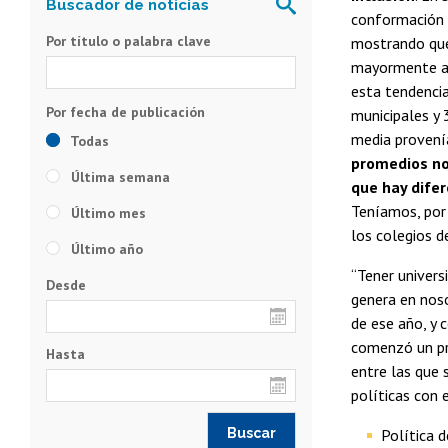
conformación d
Por título o palabra clave
mostrando que
mayormente a u
esta tendencia
municipales y 
media provenía
Todas
promedios no
Última semana
que hay dife
Teníamos, por
Último mes
los colegios de
Último año
“Tener univers
Desde
genera en noso
de ese año, y 
comenzó un pro
Hasta
entre las que 
políticas con 
Política 