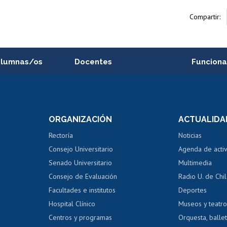
Compartir:
alumnas/os
Docentes
Funciona
Postulación a concursos
Cursos inte
internos de investigación
capacitació
e asignaturas
Consulta a bases de datos
Bienestar d
 de notas
ORGANIZACIÓN
ACTUALIDA
Perfeccionamiento
Portal de m
 regular
Editar Portafolio Académico
Certificado
Rectoría
Noticias
tal
Evaluación docente
Certificado
Consejo Universitario
Agenda de acti
dito alumnos
honorarios
Calificación académica
Senado Universitario
Multimedia
dito exalumnos
Gestión de 
Consejo de Evaluación
Radio U. de Chi
Postulación al AUCAI
y grados
Editar pági
Facultades e institutos
Deportes
Hospital Clínico
Museos y teatr
da tecnológica
Tarjeta TUI
Wifi
Acoso laboral
s
Centros y programas
Orquesta, ballet