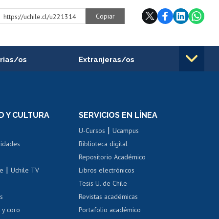
Copiar
https://uchile.cl/u221314
rias/os
Extranjeras/os
rnos de
Revalidación y reconocimiento
n
de títulos
el personal
Postulación al Programa de
Movilidad Estudiantil
D Y CULTURA
SERVICIOS EN LÍNEA
ovilidad interna
Inscripción de asignaturas
|
 de renta
U-Cursos
Ucampus
Cursos de español
 de renta
vidades
Biblioteca digital
Repositorio Académico
correo uchile
|
le
Uchile TV
Libros electrónicos
nas blancas
Tesis U. de Chile
os
Revistas académicas
, sexual y violencia
Denuncias administrativas
 y coro
Portafolio académico