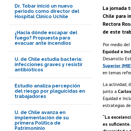
Dr. Tobar inició un nuevo
La jornada t
periodo como director del
Chile para 
Hospital Clínico Uchile
Rectora Rosa
de este trab
¿Hacia dónde escapar del
fuego? Propuesta para
evacuar ante incendios
Por medio del
Equidad e Inc
Desarrollo Es
U. de Chile estudia bacteria:
infecciones graves y resistir
Superior (MIE
antibióticos
en temas refer
La actividad, 
Estudio analiza percepción
del riesgo por plaguicidas en
junto a
Carlos
trabajadores
Equidad e Incl
estrategias de
U. de Chile avanza en
“La excelenci
implementación de su
primera Política de
es suficiente
Patrimoninio
diversidad y 