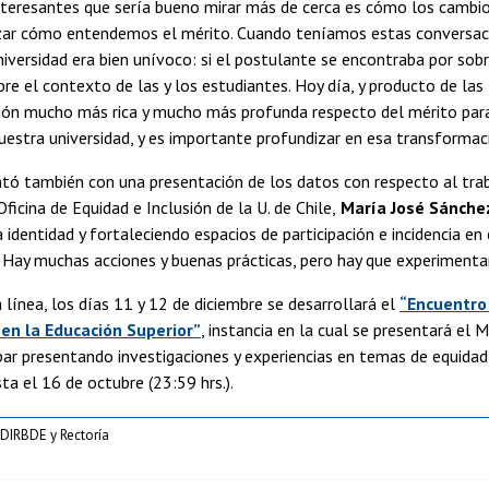
interesantes que sería bueno mirar más de cerca es cómo los cambi
zar cómo entendemos el mérito. Cuando teníamos estas conversacio
universidad era bien unívoco: si el postulante se encontraba por sob
bre el contexto de las y los estudiantes. Hoy día, y producto de
ón mucho más rica y mucho más profunda respecto del mérito para 
nuestra universidad, y es importante profundizar en esa transformaci
tó también con una presentación de los datos con respecto al trab
ficina de Equidad e Inclusión de la U. de Chile,
María José Sánche
 identidad y fortaleciendo espacios de participación e incidencia en
 Hay muchas acciones y buenas prácticas, pero hay que experimenta
línea, los días 11 y 12 de diciembre se desarrollará el
“Encuentro 
en la Educación Superior”
, instancia en la cual se presentará el 
par presentando investigaciones y experiencias en temas de equidad 
a el 16 de octubre (23:59 hrs.).
DIRBDE y Rectoría