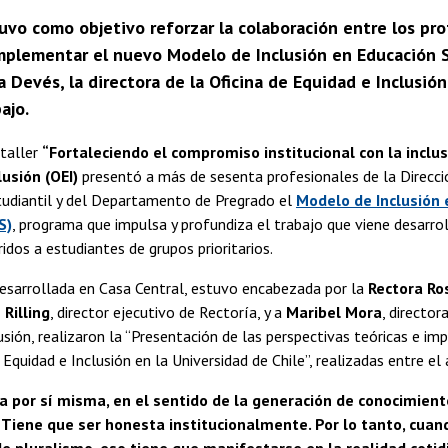
uvo como objetivo reforzar la colaboración entre los pro
implementar el nuevo Modelo de Inclusión en Educación Su
 Devés, la directora de la Oficina de Equidad e Inclusión
ajo.
 taller
“Fortaleciendo el compromiso institucional con la inclus
lusión (OEI)
presentó a más de sesenta profesionales de la Direcci
tudiantil y del Departamento de Pregrado el
Modelo de Inclusión 
S)
, programa que impulsa y profundiza el trabajo que viene desarro
idos a estudiantes de grupos prioritarios.
desarrollada en Casa Central, estuvo encabezada por la
Rectora Ro
 Rilling
, director ejecutivo de Rectoría, y a
Maribel Mora
, director
usión, realizaron la “Presentación de las perspectivas teóricas e i
 Equidad e Inclusión en la Universidad de Chile”, realizadas entre e
a por sí misma, en el sentido de la generación de conocimiento
. Tiene que ser honesta institucionalmente. Por lo tanto, cuan
de pluralismo, eso tiene que manifestarse en la realidad cotid