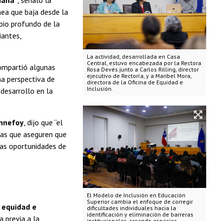
nea que baja desde la
bio profundo de la
iantes,
La actividad, desarrollada en Casa
Central, estuvo encabezada por la Rectora
compartió algunas
Rosa Devés junto a Carlos Rilling, director
ejecutivo de Rectoría, y a Maribel Mora,
na perspectiva de
directora de la Oficina de Equidad e
Inclusión.
desarrollo en la
nnefoy
, dijo que “el
ias que aseguren que
smas oportunidades de
El Modelo de Inclusión en Educación
Superior cambia el enfoque de corregir
 equidad e
dificultades individuales hacia la
identificación y eliminación de barreras
a previa a la
institucionales, creando espacios