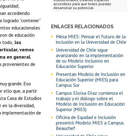
accesibles para que todos puedan
sigualdad,
desarrollar su potencial.
ban accediendo
a logrado “contener”
ENLACES RELACIONADOS
ientos educacionales
aron de educación
Mesa MIES: Pensar el futuro de la
inclusión en la Universidad de Chile
n todo,
los
articular, vemos
Universidad de Chile sigue
avanzando en la implementación
ema en general
.
de su Modelo Inclusivo en
s provenientes de
Educación Superior
Presentan Modelo de Inclusión en
Educación Superior (MIES) para
 muy grande. Eso
Campus Sur
 ello que, a partir
Campus Eloísa Díaz comienza el
esta Casa de Estudios
trabajo y el diálogo sobre el
Modelo de Inclusión en Educación
en la diversidad,
Superior (MIES)
la implementación de
Oficina de Equidad e Inclusión
presentó Modelo MIES a Campus
Beauchef
Universidad de Chile sigue