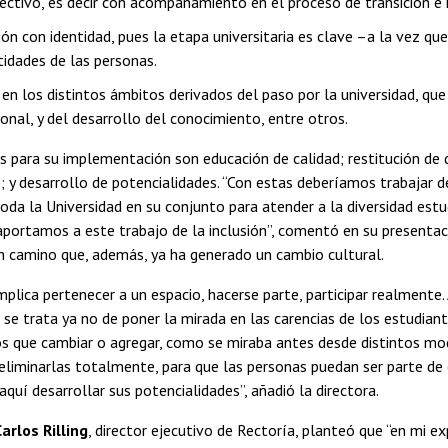
ctivo, es decir con acompañamiento en el proceso de transición e ins
ión con identidad, pues la etapa universitaria es clave –a la vez que
tidades de las personas.
 en los distintos ámbitos derivados del paso por la universidad, que p
onal, y del desarrollo del conocimiento, entre otros.
s para su implementación son educación de calidad; restitución de 
 y desarrollo de potencialidades. “Con estas deberíamos trabajar 
oda la Universidad en su conjunto para atender a la diversidad est
aportamos a este trabajo de la inclusión”, comentó en su presenta
un camino que, además, ya ha generado un cambio cultural.
implica pertenecer a un espacio, hacerse parte, participar realmente.
e se trata ya no de poner la mirada en las carencias de los estudian
s que cambiar o agregar, como se miraba antes desde distintos mod
 eliminarlas totalmente, para que las personas puedan ser parte de 
quí desarrollar sus potencialidades”, añadió la directora.
arlos Rilling
, director ejecutivo de Rectoría, planteó que “en mi