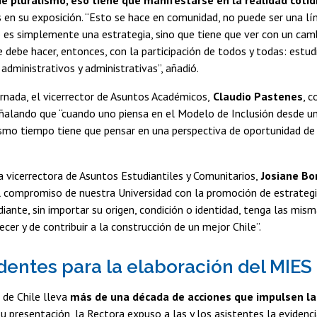
en su exposición. “Esto se hace en comunidad, no puede ser una lí
o es simplemente una estrategia, sino que tiene que ver con un cam
 debe hacer, entonces, con la participación de todos y todas: estud
 administrativos y administrativas”, añadió.
jornada, el vicerrector de Asuntos Académicos,
Claudio Pastenes
, 
eñalando que “cuando uno piensa en el Modelo de Inclusión desde u
smo tiempo tiene que pensar en una perspectiva de oportunidad de 
la vicerrectora de Asuntos Estudiantiles y Comunitarios,
Josiane Bo
el compromiso de nuestra Universidad con la promoción de estrateg
diante, sin importar su origen, condición o identidad, tenga las mi
ecer y de contribuir a la construcción de un mejor Chile”.
entes para la elaboración del MIES
 de Chile lleva
más de una década de acciones que impulsen la
su presentación, la Rectora expuso a las y los asistentes la evidenci