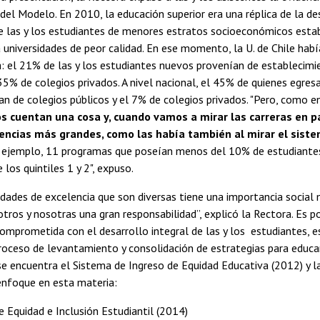
el Modelo. En 2010, la educación superior era una réplica de la de
 las y los estudiantes de menores estratos socioeconómicos esta
niversidades de peor calidad. En ese momento, la U. de Chile habí
: el 21% de las y los estudiantes nuevos provenían de establecim
35% de colegios privados. A nivel nacional, el 45% de quienes egres
n de colegios públicos y el 7% de colegios privados. "Pero, como e
s cuentan una cosa y, cuando vamos a mirar las carreras en p
rencias más grandes, como las había también al mirar el sist
 ejemplo, 11 programas que poseían menos del 10% de estudiante
 los quintiles 1 y 2", expuso.
idades de excelencia que son diversas tiene una importancia social
tros y nosotras una gran responsabilidad”, explicó la Rectora. Es por
comprometida con el desarrollo integral de las y los estudiantes, 
ceso de levantamiento y consolidación de estrategias para educar 
se encuentra el Sistema de Ingreso de Equidad Educativa (2012) y 
enfoque en esta materia:
de Equidad e Inclusión Estudiantil (2014)