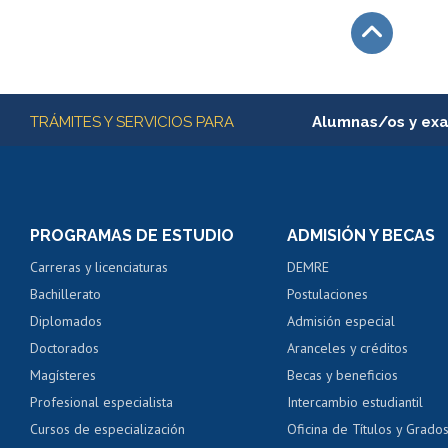
Subir
Más información
TRÁMITES Y SERVICIOS PARA
Alumnas/os y ex
Matrícula en línea
Inscripción y cambio d
Consulta y certificado
PROGRAMAS DE ESTUDIO
ADMISIÓN Y BECAS
Certificado de alumno
Carreras y licenciaturas
DEMRE
Servicio médico y den
Bachillerato
Postulaciones
Pago de arancel y cré
Diplomados
Admisión especial
Pago de arancel y cré
Doctorados
Aranceles y créditos
Certificado de títulos 
Magísteres
Becas y beneficios
Profesional especialista
Intercambio estudiantil
Mi Uchile
Ayu
Cursos de especialización
Oficina de Títulos y Grado