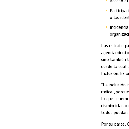
Acceso efe
Participac
o las iden
Incidencia
organizaci
Las estrategia
agenciamiento;
sino también t
desde la cual 
Inclusión. Es 
“La inclusión 
radical, porqu
lo que tenemo
disminuirlas o
todos puedan a
Por su parte,
C