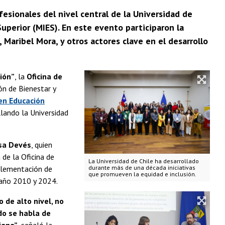
fesionales del nivel central de la Universidad de
perior (MIES). En este evento participaron la
, Maribel Mora, y otros actores clave en el desarrollo
ión”
, la
Oficina de
ón de Bienestar y
en Educación
llando la Universidad
sa Devés
, quien
a de la Oficina de
La Universidad de Chile ha desarrollado
mplementación de
durante más de una década iniciativas
que promueven la equidad e inclusión.
l año 2010 y 2024.
 de alto nivel, no
do se habla de
iana”
, señaló la