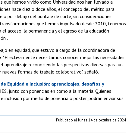
os que hemos vivido como Universidad nos han llevado a
nes hace diez o doce años, el concepto del mérito para
re o por debajo del puntaje de corte, sin consideraciones
 las transformaciones que hemos impulsado desde 2010, tenemos
el acceso, la permanencia y el egreso de la educación
ón”.
ajo en equidad, que estuvo a cargo de la coordinadora de
z
. "Efectivamente necesitamos conocer mejor las necesidades,
 el aprendizaje reconociendo las perspectivas diversas para un
r nuevas formas de trabajo colaborativo", señaló.
de Equidad e Inclusión: aprendizajes, desafíos y
MIES, junto con ponencias en torno a la materia. Quienes
e inclusión por medio de ponencia o póster, podrán enviar sus
Publicado el lunes 14 de octubre de 2024