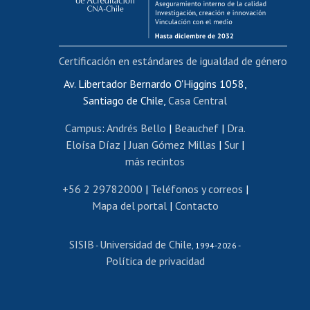
Funcionarias/os
Cursos internos de capacitación
Bienestar del personal
Certificación en estándares de igualdad de género
Portal de movilidad interna
Certificado de renta
Av. Libertador Bernardo O'Higgins 1058,
Santiago de Chile,
Casa Central
Certificado de renta honorarios
Gestión de correo uchile
Campus
:
Andrés Bello
|
Beauchef
|
Dra.
Editar páginas blancas
Eloísa Díaz
|
Juan Gómez Millas
|
Sur
|
más recintos
Extranjeras/os
Revalidación y reconocimiento de títulos
+56 2 29782000
|
Teléfonos y correos
|
Mapa del portal
|
Contacto
Postulación al Programa de Movilidad Estudiantil
Inscripción de asignaturas
SISIB
Universidad de Chile
Cursos de español
-
, 1994-2026 -
Política de privacidad
Mi Uchile
Ayuda tecnológica
Tarjeta TUI
Wifi
Acoso laboral, sexual y violencia