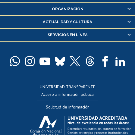
Inscripción y cambio de asignaturas
ORGANIZACIÓN
Consulta y certificado de notas
Certificado de alumno regular
ACTUALIDAD Y CULTURA
Servicio médico y dental
SERVICIOS EN LÍNEA
Pago de arancel y crédito alumnos
Pago de arancel y crédito exalumnos
Certificado de títulos y grados
Docentes
Postulación a concursos internos de investigación
Consulta a bases de datos
UNIVERSIDAD TRANSPARENTE
Perfeccionamiento
Acceso a información pública
Editar Portafolio Académico
Solicitud de información
Evaluación docente
Calificación académica
Postulación al AUCAI