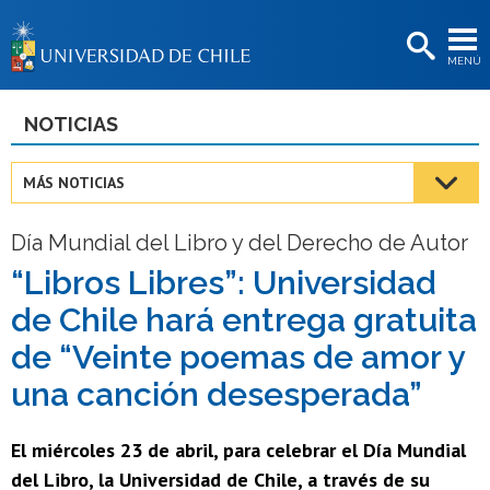
EXTENSIÓN
MENÚ
BIBLIOTECAS
LA UNIVERSIDAD
NOTICIAS
Postulantes
MÁS NOTICIAS
Estudiantes
Día Mundial del Libro y del Derecho de Autor
Académicas/os
“Libros Libres”: Universidad
Funcionarias/os
de Chile hará entrega gratuita
Egresadas/os
de “Veinte poemas de amor y
una canción desesperada”
El miércoles 23 de abril, para celebrar el Día Mundial
del Libro, la Universidad de Chile, a través de su