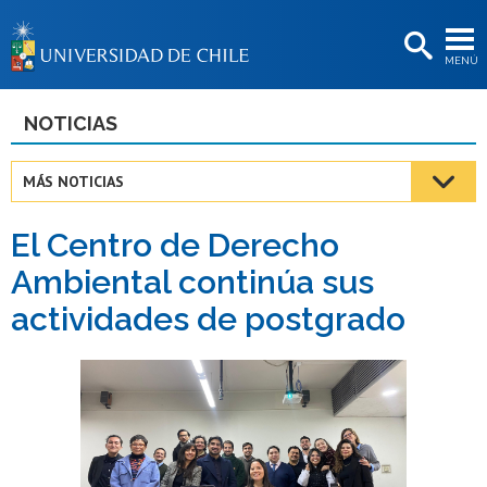
EXTENSIÓN
MENÚ
BIBLIOTECAS
LA UNIVERSIDAD
NOTICIAS
Postulantes
MÁS NOTICIAS
Estudiantes
El Centro de Derecho
Académicas/os
Ambiental continúa sus
Funcionarias/os
actividades de postgrado
Egresadas/os