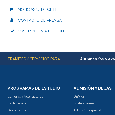
NOTICIAS U. DE CHILE
CONTACTO DE PRENSA
SUSCRIPCIÓN A BOLETÍN
Más información
TRÁMITES Y SERVICIOS PARA
Alumnas/os y ex
Matrícula en línea
Inscripción y cambio d
Consulta y certificado
PROGRAMAS DE ESTUDIO
ADMISIÓN Y BECAS
Certificado de alumno
Carreras y licenciaturas
DEMRE
Servicio médico y den
Bachillerato
Postulaciones
Pago de arancel y cré
Diplomados
Admisión especial
Pago de arancel y cré