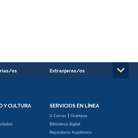
rias/os
Extranjeras/os
rnos de
Revalidación y reconocimiento
n
de títulos
el personal
Postulación al Programa de
Movilidad Estudiantil
D Y CULTURA
SERVICIOS EN LÍNEA
ovilidad interna
Inscripción de asignaturas
|
 de renta
U-Cursos
Ucampus
Cursos de español
 de renta
vidades
Biblioteca digital
Repositorio Académico
correo uchile