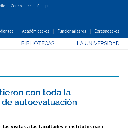
hile
Correo
en
fr
pt
Artes
Cs. Agronómicas
diantes
Académicas/os
Funcionarias/os
Egresadas/os
Cs. Forestales y Conservación
BIBLIOTECAS
LA UNIVERSIDAD
Cs. Sociales
Comunicación e Imagen
Economía y Negocios
Gobierno
Odontología
Estudios Internacionales
ieron con toda la
Bachillerato
 de autoevaluación
Hospital Clínico
 las visitas a las facultades e institutos para