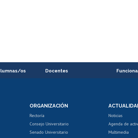
alumnas/os
Docentes
Funciona
Postulación a concursos
Cursos inte
internos de investigación
capacitació
e asignaturas
Consulta a bases de datos
Bienestar d
 de notas
ORGANIZACIÓN
ACTUALIDA
Perfeccionamiento
Portal de m
 regular
Editar Portafolio Académico
Certificado
Rectoría
Noticias
tal
Evaluación docente
Certificado
Consejo Universitario
Agenda de acti
dito alumnos
honorarios
Calificación académica
Senado Universitario
Multimedia
dito exalumnos
Gestión de 