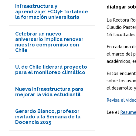
dialogar sob
Infraestructura y
aprendizaje: FCQyF fortalece
la formación universitaria
La Rectora Ros
Claudio Pasten
Celebrar un nuevo
16 facultades, 
aniversario implica renovar
nuestro compromiso con
En cada una de
Chile
el marco del p
académicos, es
U. de Chile liderará proyecto
para el monitoreo climático
Estos encuentr
sobre los ava
el desarrollo 
Nueva infraestructura para
mejorar la vida estudiantil
Revisa el vide
Gerardo Blanco, profesor
Lee el
Resumen
invitado a la Semana de la
Docencia 2025