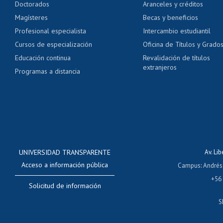
Doctorados
Aranceles y créditos
Certificado de títulos 
Magísteres
Becas y beneficios
Profesional especialista
Intercambio estudiantil
Mi Uchile
Ayu
Cursos de especialización
Oficina de Títulos y Grado
Educación continua
Revalidación de títulos
extranjeros
Programas a distancia
UNIVERSIDAD TRANSPARENTE
Av. Li
Acceso a información pública
Campus
:
Andrés
+56
Solicitud de información
S