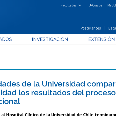
Facultades
U-Cursos
Mi Uc
Arquitectura y Urbanismo
Ciencias
Postulantes
Estu
Cs. Físicas y Matemáticas
ADOS
INVESTIGACIÓN
EXTENSIÓN
Cs. Químicas y Farmacéuticas
Cs. Veterinarias y Pecuarias
Derecho
Filosofía y Humanidades
Medicina
Estudios Avanzados en Educación
dades de la Universidad compart
Nutrición y Tecnología de
dad los resultados del proceso
Alimentos
cional
a al Hospital Clínico de la Universidad de Chile terminaron