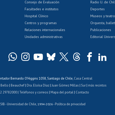
Consejo de Evaluación
Radio U. de Chi
Postulación al AUCAI
y grados
Editar pági
Facultades e institutos
Deportes
Hospital Clínico
Museos y teatr
da tecnológica
Tarjeta TUI
Wifi
Acoso laboral
s
Centros y programas
Orquesta, ballet
Relaciones internacionales
Publicaciones
Unidades administrativas
Editorial Univers
bertador Bernardo O'Higgins 1058, Santiago de Chile,
Casa Central
 Bello
|
Beauchef
|
Dra. Eloísa Díaz
|
Juan Gómez Millas
|
Sur
|
más recintos
 2 29782000
|
Teléfonos y correos
|
Mapa del portal
|
Contacto
ISIB
Universidad de Chile
Política de privacidad
-
, 1994-2026 -