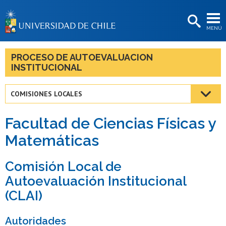
EXTENSIÓN
MENÚ
BIBLIOTECAS
LA UNIVERSIDAD
PROCESO DE AUTOEVALUACION
INSTITUCIONAL
Postulantes
Estudiantes
COMISIONES LOCALES
Académicas/os
Facultad de Ciencias Físicas y
Funcionarias/os
Matemáticas
Egresadas/os
Comisión Local de
Autoevaluación Institucional
(CLAI)
Autoridades