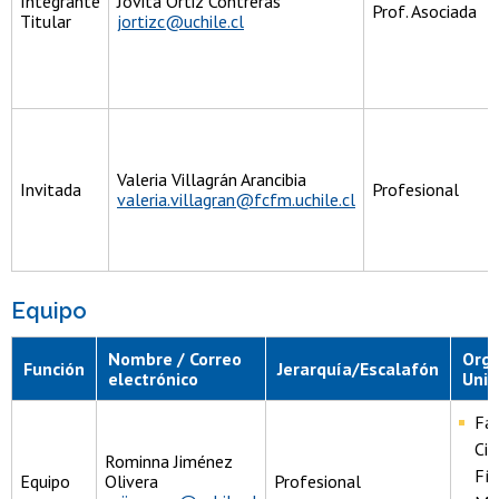
Integrante
Jovita Ortiz Contreras
Prof. Asociada
Titular
jortizc@uchile.cl
Valeria Villagrán Arancibia
Invitada
Profesional
valeria.villagran@fcfm.uchile.cl
Equipo
Nombre / Correo
Orga
Función
Jerarquía/Escalafón
electrónico
Uni
Fac
Cie
Rominna Jiménez
Fís
Equipo
Olivera
Profesional