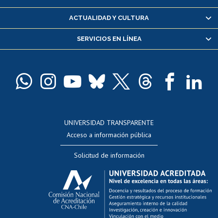
Certificado de alumno regular
ACTUALIDAD Y CULTURA
Servicio médico y dental
SERVICIOS EN LÍNEA
Pago de arancel y crédito alumnos
Pago de arancel y crédito exalumnos
Certificado de títulos y grados
Docentes
Postulación a concursos internos de investigación
Consulta a bases de datos
UNIVERSIDAD TRANSPARENTE
Perfeccionamiento
Acceso a información pública
Editar Portafolio Académico
Solicitud de información
Evaluación docente
Calificación académica
Postulación al AUCAI
Funcionarias/os
Cursos internos de capacitación