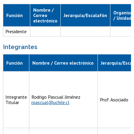
Nombre /
Organis
Función
Correo
Jerarquía/Escalafón
/ Unidad
electrónico
Presidente
Integrantes
Función
Nombre / Correo electrónico
Jerarquía/Esca
Integrante
Rodrigo Pascual Jiménez
Prof. Asociado
Titular
rpascual@uchile.cl