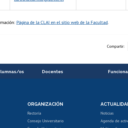
rmación:
Página de la CLAI en el sitio web de la Facultad
.
Compartir:
alumnas/os
Docentes
Funciona
Postulación a concursos
Cursos inte
internos de investigación
capacitació
e asignaturas
Consulta a bases de datos
Bienestar d
 de notas
ORGANIZACIÓN
ACTUALIDA
Perfeccionamiento
Portal de m
 regular
Editar Portafolio Académico
Certificado
Rectoría
Noticias
tal
Evaluación docente
Certificado
Consejo Universitario
Agenda de acti
dito alumnos
honorarios