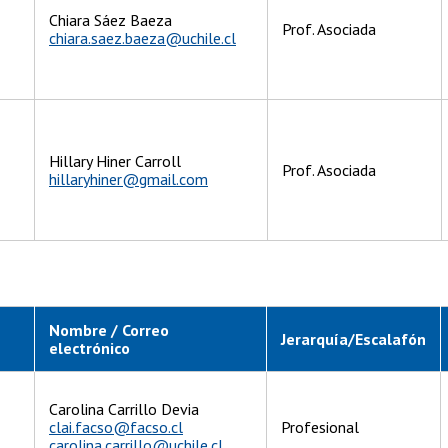
Chiara Sáez Baeza
Prof. Asociada
chiara.saez.baeza@uchile.cl
Hillary Hiner Carroll
Prof. Asociada
hillaryhiner@gmail.com
Nombre / Correo
Jerarquía/Escalafón
electrónico
Carolina Carrillo Devia
clai.facso@facso.cl
Profesional
carolina.carrillo@uchile.cl