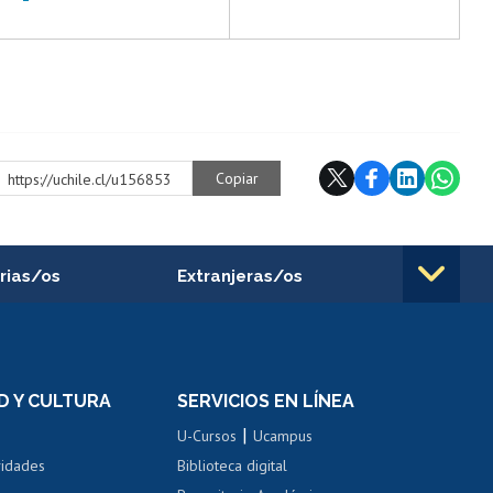
Copiar
https://uchile.cl/u156853
rias/os
Extranjeras/os
rnos de
Revalidación y reconocimiento
n
de títulos
el personal
Postulación al Programa de
Movilidad Estudiantil
D Y CULTURA
SERVICIOS EN LÍNEA
ovilidad interna
Inscripción de asignaturas
|
 de renta
U-Cursos
Ucampus
Cursos de español
 de renta
vidades
Biblioteca digital