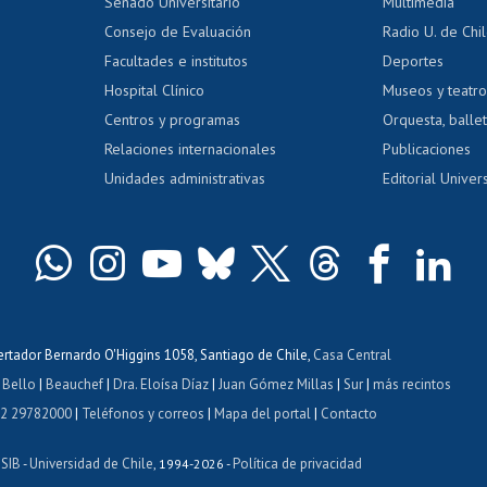
Calificación académica
Senado Universitario
Multimedia
dito exalumnos
Gestión de 
Consejo de Evaluación
Radio U. de Chi
Postulación al AUCAI
y grados
Editar pági
Facultades e institutos
Deportes
Hospital Clínico
Museos y teatr
da tecnológica
Tarjeta TUI
Wifi
Acoso laboral
s
Centros y programas
Orquesta, ballet
Relaciones internacionales
Publicaciones
Unidades administrativas
Editorial Univers
bertador Bernardo O'Higgins 1058, Santiago de Chile,
Casa Central
 Bello
|
Beauchef
|
Dra. Eloísa Díaz
|
Juan Gómez Millas
|
Sur
|
más recintos
 2 29782000
|
Teléfonos y correos
|
Mapa del portal
|
Contacto
ISIB
Universidad de Chile
Política de privacidad
-
, 1994-2026 -