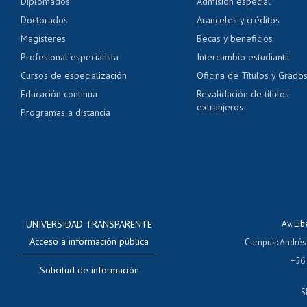
Diplomados
Admisión especial
Pago de arancel y cré
Doctorados
Aranceles y créditos
Certificado de títulos 
Magísteres
Becas y beneficios
Profesional especialista
Intercambio estudiantil
Mi Uchile
Ayu
Cursos de especialización
Oficina de Títulos y Grado
Educación continua
Revalidación de títulos
extranjeros
Programas a distancia
UNIVERSIDAD TRANSPARENTE
Av. Li
Acceso a información pública
Campus
:
Andrés
+56
Solicitud de información
S