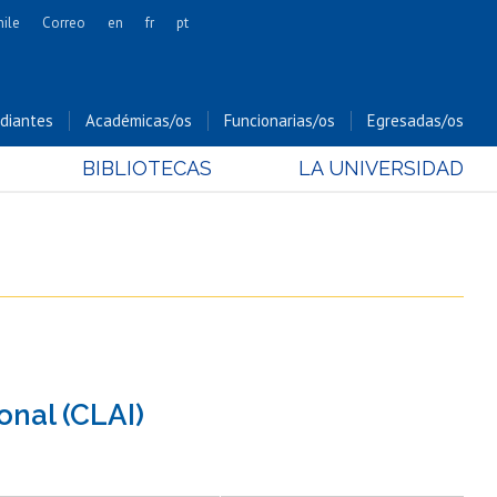
hile
Correo
en
fr
pt
Artes
Cs. Agronómicas
diantes
Académicas/os
Funcionarias/os
Egresadas/os
Cs. Forestales y Conservación
BIBLIOTECAS
LA UNIVERSIDAD
Cs. Sociales
Comunicación e Imagen
Economía y Negocios
Gobierno
Odontología
Estudios Internacionales
Bachillerato
onal (CLAI)
Hospital Clínico