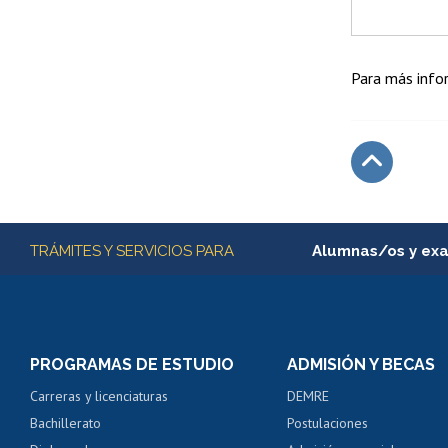
Para más info
Subir
Más información
TRÁMITES Y SERVICIOS PARA
Alumnas/os y ex
Matrícula en línea
Inscripción y cambio d
Consulta y certificado
PROGRAMAS DE ESTUDIO
ADMISIÓN Y BECAS
Certificado de alumno
Carreras y licenciaturas
DEMRE
Servicio médico y den
Bachillerato
Postulaciones
Pago de arancel y cré