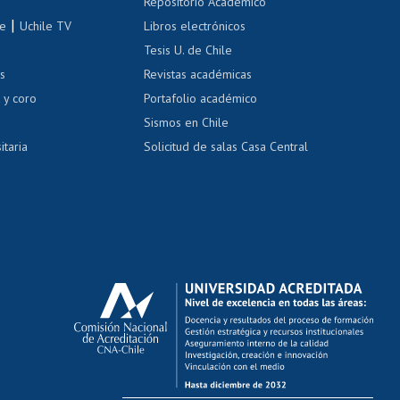
Repositorio Académico
correo uchile
|
le
Uchile TV
Libros electrónicos
nas blancas
Tesis U. de Chile
os
Revistas académicas
, sexual y violencia
Denuncias administrativas
 y coro
Portafolio académico
Sismos en Chile
itaria
Solicitud de salas Casa Central