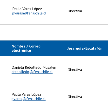
Paula Varas López
Directiva
pvaras@fen.uchile.cl
Nombre / Correo
Jerarquía/Escalafón
electrónico
Daniela Rebolledo Musalem
Directiva
drebolledo@fen.uchile.cl
Paula Varas López
Directiva
pvaras@fen.uchile.cl