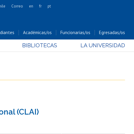
hile
Correo
en
fr
pt
Artes
Cs. Agronómicas
diantes
Académicas/os
Funcionarias/os
Egresadas/os
Cs. Forestales y Conservación
BIBLIOTECAS
LA UNIVERSIDAD
Cs. Sociales
Comunicación e Imagen
Economía y Negocios
Gobierno
Odontología
Estudios Internacionales
Bachillerato
onal (CLAI)
Hospital Clínico