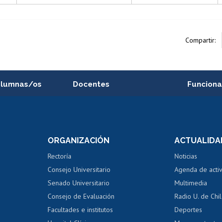
Compartir:
alumnas/os
Docentes
Funciona
Postulación a concursos
Cursos inte
internos de investigación
capacitació
e asignaturas
Consulta a bases de datos
Bienestar d
 de notas
ORGANIZACIÓN
ACTUALIDA
Perfeccionamiento
Portal de m
 regular
Editar Portafolio Académico
Certificado
Rectoría
Noticias
tal
Evaluación docente
Certificado
Consejo Universitario
Agenda de acti
dito alumnos
honorarios
Calificación académica
Senado Universitario
Multimedia
dito exalumnos
Gestión de 
Consejo de Evaluación
Radio U. de Chi
Postulación al AUCAI
y grados
Editar pági
Facultades e institutos
Deportes