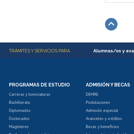
Subir
Más información
TRÁMITES Y SERVICIOS PARA
Alumnas/os y ex
Matrícula en línea
Inscripción y cambio d
Consulta y certificado
PROGRAMAS DE ESTUDIO
ADMISIÓN Y BECAS
Certificado de alumno
Carreras y licenciaturas
DEMRE
Servicio médico y den
Bachillerato
Postulaciones
Pago de arancel y cré
Diplomados
Admisión especial
Pago de arancel y cré
Doctorados
Aranceles y créditos
Certificado de títulos 
Magísteres
Becas y beneficios