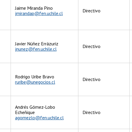
Jaime Miranda Pino
Directivo
jmirandap@fen.uchile.cl
Javier Núñez Errázuriz
Directivo
jnunez@fen.uchile.cl
Rodrigo Uribe Bravo
Directivo
ruribe@unegocios.cl
Andrés Gómez-Lobo
Echeñique
Directivo
agomezlo@fen.uchile.cl