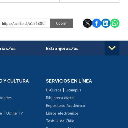
Copiar
https://uchile.cl/u156880
rias/os
Extranjeras/os
rnos de
Revalidación y reconocimiento
n
de títulos
el personal
Postulación al Programa de
Movilidad Estudiantil
D Y CULTURA
SERVICIOS EN LÍNEA
ovilidad interna
Inscripción de asignaturas
|
 de renta
U-Cursos
Ucampus
Cursos de español
 de renta
vidades
Biblioteca digital
Repositorio Académico
correo uchile
|
le
Uchile TV
Libros electrónicos
nas blancas
Tesis U. de Chile